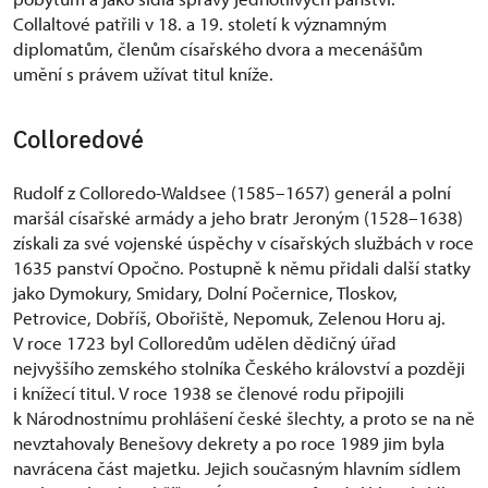
Collaltové patřili v 18. a 19. století k významným
diplomatům, členům císařského dvora a mecenášům
umění s právem užívat titul kníže.
Colloredové
Rudolf z Colloredo-Waldsee (1585–1657) generál a polní
maršál císařské armády a jeho bratr Jeroným (1528–1638)
získali za své vojenské úspěchy v císařských službách v roce
1635 panství Opočno. Postupně k němu přidali další statky
jako Dymokury, Smidary, Dolní Počernice, Tloskov,
Petrovice, Dobříš, Obořiště, Nepomuk, Zelenou Horu aj.
V roce 1723 byl Colloredům udělen dědičný úřad
nejvyššího zemského stolníka Českého království a později
i knížecí titul. V roce 1938 se členové rodu připojili
k Národnostnímu prohlášení české šlechty, a proto se na ně
nevztahovaly Benešovy dekrety a po roce 1989 jim byla
navrácena část majetku. Jejich současným hlavním sídlem