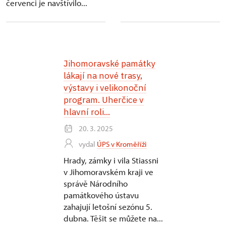
červenci je navštívilo...
Jihomoravské památky
lákají na nové trasy,
výstavy i velikonoční
program. Uherčice v
hlavní roli...
20. 3. 2025
vydal
ÚPS v Kroměříži
Hrady, zámky i vila Stiassni
v Jihomoravském kraji ve
správě Národního
památkového ústavu
zahajují letošní sezónu 5.
dubna. Těšit se můžete na...