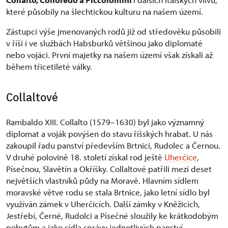
které působily na šlechtickou kulturu na našem území.
Zástupci výše jmenovaných rodů již od středověku působili
v říši i ve službách Habsburků většinou jako diplomaté
nebo vojáci. První majetky na našem území však získali až
během třicetileté války.
Collaltové
Rambaldo XIII. Collalto (1579–1630) byl jako významný
diplomat a voják povýšen do stavu říšských hrabat. U nás
zakoupil řadu panství především Brtnici, Rudolec a Černou.
V druhé polovině 18. století získal rod ještě
Uherčice
,
Písečnou, Slavětín a Okříšky. Collaltové patřili mezi deset
největších vlastníků půdy na Moravě. Hlavním sídlem
moravské větve rodu se stala Brtnice, jako letní sídlo byl
využíván zámek v Uherčicích. Další zámky v Kněžicích,
Jestřebí, Černé, Rudolci a Písečné sloužily ke krátkodobým
pobytům a jako sídla správy jednotlivých panství.