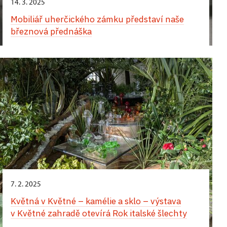
14. 3. 2025
Mobiliář uherčického zámku představí naše
březnová přednáška
7. 2. 2025
Květná v Květné – kamélie a sklo – výstava
v Květné zahradě otevírá Rok italské šlechty