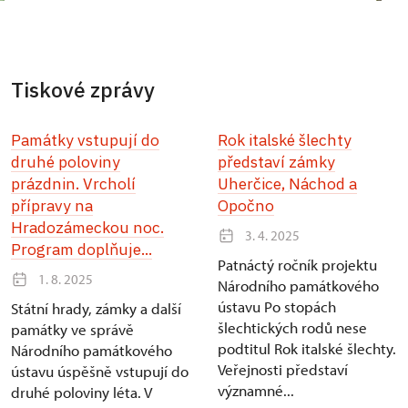
Tiskové zprávy
Památky vstupují do
Rok italské šlechty
druhé poloviny
představí zámky
prázdnin. Vrcholí
Uherčice, Náchod a
přípravy na
Opočno
Hradozámeckou noc.
3. 4. 2025
Program doplňuje...
Patnáctý ročník projektu
1. 8. 2025
Národního památkového
ústavu Po stopách
Státní hrady, zámky a další
šlechtických rodů nese
památky ve správě
podtitul Rok italské šlechty.
Národního památkového
Veřejnosti představí
ústavu úspěšně vstupují do
významné...
druhé poloviny léta. V