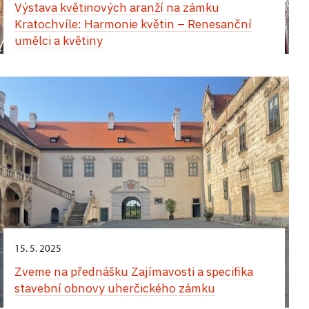
Výstava květinových aranží na zámku
apartmánu v západním křídle zámku
Kratochvíle: Harmonie květin – Renesanční
umělci a květiny
Jedinečný zážitek vás čeká během Hradozámecké
noci na zámku v Uherčicích – kouzlo historie,
hudby, tance a chutí! Přes den vás uchvátí
vystoupení tanečnic a tanečníků v nádherných
dobových kostýmech. Na arkádovém nádvoří si
můžete vychutnat autentickou italskou pizzu,
osvěžující zmrzlinu a lahodné míchané nápoje.
Večerní atmosféra vás přenese do jiné epochy.
Zámecké komnaty ozáří jemné světlo svíček
a Banketní sál ožije tóny historické hudby. Projděte
se slavnostně vyzdobenými interiéry, nechte se
unést květinovou vůní a jedinečným kouzlem
tohoto místa. Nezapomenutelný večer završí
15. 5. 2025
velkolepá světelná show.
Zveme na přednášku Zajímavosti a specifika
stavební obnovy uherčického zámku
24. srpna,
zámek Opočno