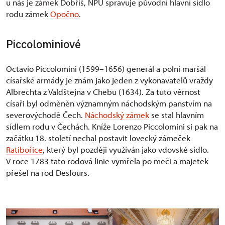
u nás je zámek Dobříš, NPÚ spravuje původní hlavní sídlo
rodu zámek
Opočno
.
Piccolominiové
Octavio Piccolomini (1599–1656) generál a polní maršál
císařské armády je znám jako jeden z vykonavatelů vraždy
Albrechta z Valdštejna v Chebu (1634). Za tuto věrnost
císaři byl odměněn významným náchodským panstvím na
severovýchodě Čech.
Náchodský zámek
se stal hlavním
sídlem rodu v Čechách. Kníže Lorenzo Piccolomini si pak na
začátku 18. století nechal postavit lovecký zámeček
Ratibořice
, který byl později využíván jako vdovské sídlo.
V roce 1783 tato rodová linie vymřela po meči a majetek
přešel na rod Desfours.