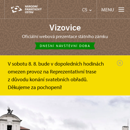
MENU
CS
Vizovice
oficiální webová prezentace státního zámku
DNEŠNÍ NÁVŠTĚVNÍ DOBA
V sobotu 8. 8. bude v dopoledních hodinách
omezen provoz na Reprezentativní trase
z důvodu konání svatebních obřadů.
Děkujeme za pochopení!