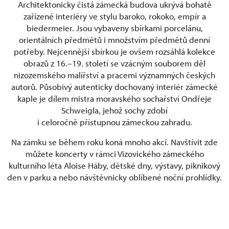
Architektonicky čistá zámecká budova ukrývá bohatě
zařízené interiéry ve stylu baroko, rokoko, empír a
biedermeier. Jsou vybaveny sbírkami porcelánu,
orientálních předmětů i množstvím předmětů denní
potřeby. Nejcennější sbírkou je ovšem rozsáhlá kolekce
obrazů z 16.–19. století se vzácným souborem děl
nizozemského malířství a pracemi významných českých
autorů. Působivý autenticky dochovaný interiér zámecké
kaple je dílem mistra moravského sochařství Ondřeje
Schweigla, jehož sochy zdobí
i celoročně přístupnou zámeckou zahradu.
Na zámku se během roku koná mnoho akcí. Navštívit zde
můžete koncerty v rámci Vizovického zámeckého
kulturního léta Aloise Háby, dětské dny, výstavy, piknikový
den v parku a nebo návštěvnicky oblíbené noční prohlídky.