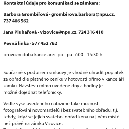
Kontaktní údaje pro komunikaci se zámkem:
Barbora Grombířová - grombirova.barbora@npu.cz,
737 406 562
Jana Pluhařová - vizovice@npu.cz, 724 316 410
Pevná linka - 577 452 762
provozní doba kanceláře: po - pá 7:00 - 15:30 h
Současně s podpisem smlouvy je vhodné uhradit poplatek
za obřad dle platného ceníku v hotovosti přímo v kanceláři
zámku. Návštěvu mimo uvedené dny a hodiny je
možné dojednat telefonicky.
Vedle výše uvedeného nabízíme také možnost
fotografování novomanželů i bez svatebního obřadu, t.j.
tehdy, když se jejich svatební obřad koná na jiném místě
než právě na zámku Vizovice.