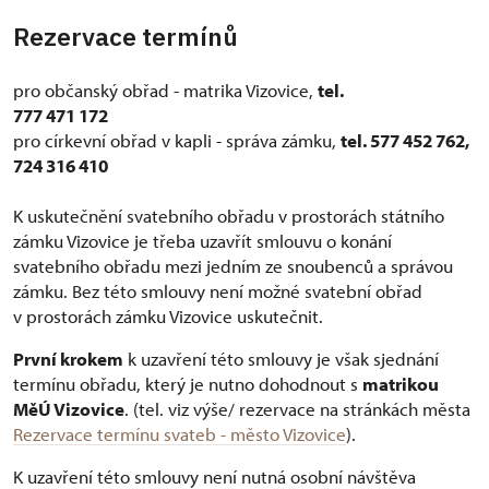
Rezervace termínů
pro občanský obřad - matrika Vizovice,
tel.
777 471 172
pro církevní obřad v kapli - správa zámku,
tel. 577 452 762,
724 316 410
K uskutečnění svatebního obřadu v prostorách státního
zámku Vizovice je třeba uzavřít smlouvu o konání
svatebního obřadu mezi jedním ze snoubenců a správou
zámku. Bez této smlouvy není možné svatební obřad
v prostorách zámku Vizovice uskutečnit.
První krokem
k uzavření této smlouvy je však sjednání
termínu obřadu, který je nutno dohodnout s
matrikou
MěÚ Vizovice
. (tel. viz výše/ rezervace na stránkách města
Rezervace termínu svateb - město Vizovice
).
K uzavření této smlouvy není nutná osobní návštěva