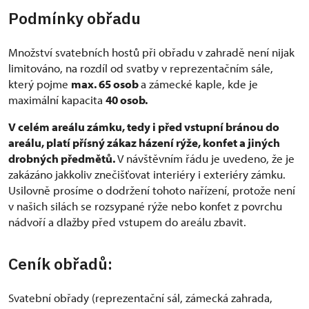
Podmínky obřadu
Množství svatebních hostů při obřadu v zahradě není nijak
limitováno, na rozdíl od svatby v reprezentačním sále,
který pojme
max. 65 osob
a zámecké kaple, kde je
maximální kapacita
40 osob.
V celém areálu zámku, tedy i před vstupní bránou do
areálu, platí přísný zákaz házení rýže, konfet a jiných
drobných předmětů.
V návštěvním řádu je uvedeno, že je
zakázáno jakkoliv znečišťovat interiéry i exteriéry zámku.
Usilovně prosíme o dodržení tohoto nařízení, protože není
v našich silách se rozsypané rýže nebo konfet z povrchu
nádvoří a dlažby před vstupem do areálu zbavit.
Ceník obřadů:
Svatební obřady (reprezentační sál, zámecká zahrada,