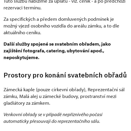
Tuto službu nabízíme za úplatu - viz. ceník - a po předchozí
rezervaci termínu.
Za specifických a předem domluvených podmínek je
možný vjezd osobního vozidla do areálu zámku, a to dle
aktuálního ceníku.
Další služby spojené se svatebním obřadem, jako
zajištění fotografa, catering, ubytování apod.,
neposkytujeme.
Prostory pro konání svatebních obřadů
Zámecká kaple (pouze církevní obřady), Reprezentační sál
zámku, Malá alej u zámecké budovy, prostranství mezi
gladiátory za zámkem.
Venkovní obřady se v případě nepříznivého počasí
automaticky přesouvají do reprezentačního sálu.