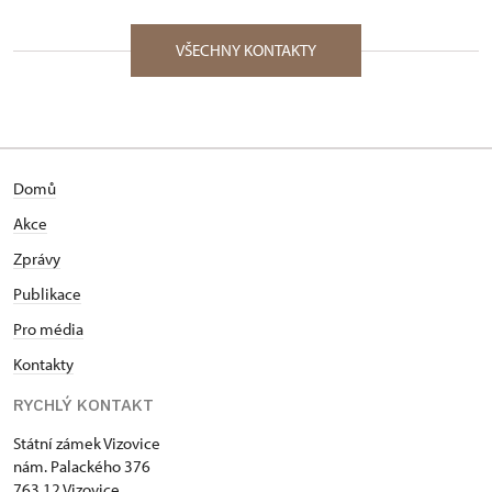
Attingham Summer School (2011) ve Velké Británii.
Palackého nám. 376/, Vizovice 76312
Po absolvování gymnázia pracovala dva roky v
VŠECHNY KONTAKTY
projekční kanceláři Pozemních staveb ve Zlíně, po
té na pozici výchovného a kulturního pracovníka
Středního odborného učiliště služeb ve Vizovicích. V
letech 1994 – 1996 působila jako redaktorka
městského informačního magazínu na odboru
Domů
školství a kultury při Magistrátu města Zlína. Od 1.
11. 1996 je kastelánkou Státního zámku Vizovice.
Akce
Zprávy
Publikace
Pro média
Kontakty
RYCHLÝ KONTAKT
Státní zámek Vizovice
nám. Palackého 376
763 12 Vizovice