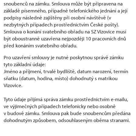
snoubenců na zámku. Smlouva může být připravena na
základě písemného, případně telefonického jednání a její
podpisy následně zajištěny při osobní návštěvě (v
nezbytných případech prostřednictvím České pošty).
Smlouva o konání svatebního obřadu na SZ Vizovice musí
být oboustranně uzavřena nejpozději 10 pracovních dnů
před konáním svatebního obřadu.
Pro uzavření smlouvy je nutné poskytnou správě zámku
tyto základní údaje:
Jméno a příjmení, trvalé bydliště, datum narození, termín
sňatku (datum, hodina, místo) dohodnutý s matrikou
Vizovice.
Tyto údaje přijímá správa zámku prostřednictvím e-mailu,
ve výjimečných případech telefonicky nebo osobně
v budově zámku. Smlouva pak bude snoubencům předána
dohodnutým způsobem, odsouhlaseným oběma stranami.