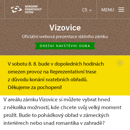
MENU
CS
Vizovice
oficiální webová prezentace státního zámku
DNEŠNÍ NÁVŠTĚVNÍ DOBA
V sobotu 8. 8. bude v dopoledních hodinách
Zámek Vizovice
Svatební obřady
omezen provoz na Reprezentativní trase
z důvodu konání svatebních obřadů.
Svatební obřady
Děkujeme za pochopení!
V areálu zámku Vizovice si můžete vybrat hned
z několika možností, kde chcete svůj velký moment
prožít. Bude to pohádkový obřad v zámeckých
interiérech nebo snad romantika v zahradě?