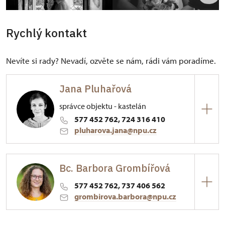
Rychlý kontakt
Nevíte si rady? Nevadí, ozvěte se nám, rádi vám poradíme.
Jana Pluhařová
správce objektu - kastelán
577 452 762, 724 316 410
pluharova.jana@npu.cz
ÚPS v Kroměříži
Bc. Barbora Grombířová
Palackého nám. 376/, Vizovice 76312
577 452 762, 737 406 562
Absolventka Gymnázia ve Zlíně, zaměření
grombirova.barbora@npu.cz
stavebnictví. Profesní odbornost získala
absolvováním dvouletého odborného studia
ÚPS v Kroměříži
památkové péče při NPÚ. Absolventka The