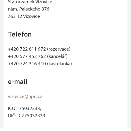
Státní zámek Vizovice
nám. Palackého 376
763 12 Vizovice
Telefon
+420 722 611 972 (rezervace)
+420 577 452 762 (kancelář)
+420 724 316 410 (kastelánka)
e-mail
vizovice@npu.cz
IČO: 75032333,
DIČ: CZ75032333
© Seznam.cz a.s. a další