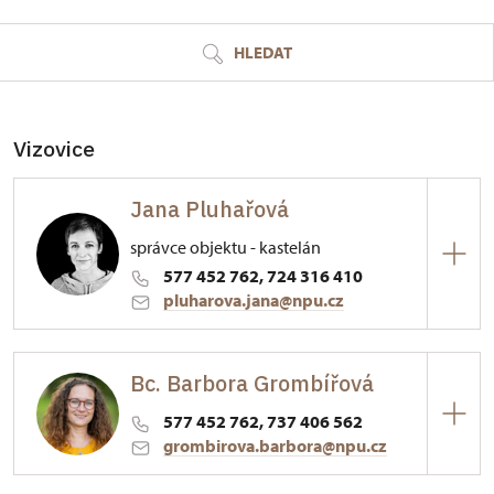
HLEDAT
Vizovice
Jana Pluhařová
správce objektu - kastelán
577 452 762, 724 316 410
pluharova.jana@npu.cz
Zámek Vizovice
Bc. Barbora Grombířová
Palackého nám. 376/, Vizovice
577 452 762, 737 406 562
grombirova.barbora@npu.cz
Zámek Vizovice