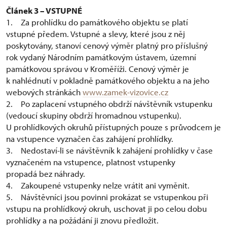
Článek 3 – VSTUPNÉ
1. Za prohlídku do památkového objektu se platí
vstupné předem. Vstupné a slevy, které jsou z něj
poskytovány, stanoví cenový výměr platný pro příslušný
rok vydaný Národním památkovým ústavem, územní
památkovou správou v Kroměříži. Cenový výměr je
k nahlédnutí v pokladně památkového objektu a na jeho
webových stránkách
www.zamek-vizovice.cz
2. Po zaplacení vstupného obdrží návštěvník vstupenku
(vedoucí skupiny obdrží hromadnou vstupenku).
U prohlídkových okruhů přístupných pouze s průvodcem je
na vstupence vyznačen čas zahájení prohlídky.
3. Nedostaví-li se návštěvník k zahájení prohlídky v čase
vyznačeném na vstupence, platnost vstupenky
propadá bez náhrady.
4. Zakoupené vstupenky nelze vrátit ani vyměnit.
5. Návštěvníci jsou povinni prokázat se vstupenkou při
vstupu na prohlídkový okruh, uschovat ji po celou dobu
prohlídky a na požádání ji znovu předložit.