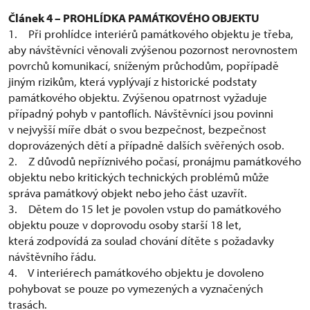
Článek 4 – PROHLÍDKA PAMÁTKOVÉHO OBJEKTU
1. Při prohlídce interiérů památkového objektu je třeba,
aby návštěvníci věnovali zvýšenou pozornost nerovnostem
povrchů komunikací, sníženým průchodům, popřípadě
jiným rizikům, která vyplývají z historické podstaty
památkového objektu. Zvýšenou opatrnost vyžaduje
případný pohyb v pantoflích. Návštěvníci jsou povinni
v nejvyšší míře dbát o svou bezpečnost, bezpečnost
doprovázených dětí a případně dalších svěřených osob.
2. Z důvodů nepříznivého počasí, pronájmu památkového
objektu nebo kritických technických problémů může
správa památkový objekt nebo jeho část uzavřít.
3. Dětem do 15 let je povolen vstup do památkového
objektu pouze v doprovodu osoby starší 18 let,
která zodpovídá za soulad chování dítěte s požadavky
návštěvního řádu.
4. V interiérech památkového objektu je dovoleno
pohybovat se pouze po vymezených a vyznačených
trasách.