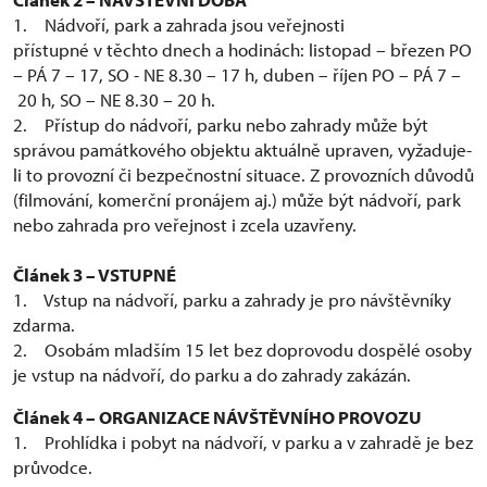
1. Nádvoří, park a zahrada jsou veřejnosti
přístupné v těchto dnech a hodinách: listopad – březen PO
– PÁ 7 – 17, SO - NE 8.30 – 17 h, duben – říjen PO – PÁ 7 –
20 h, SO – NE 8.30 – 20 h.
2. Přístup do nádvoří, parku nebo zahrady může být
správou památkového objektu aktuálně upraven, vyžaduje-
li to provozní či bezpečnostní situace. Z provozních důvodů
(filmování, komerční pronájem aj.) může být nádvoří, park
nebo zahrada pro veřejnost i zcela uzavřeny.
Článek 3 – VSTUPNÉ
1. Vstup na nádvoří, parku a zahrady je pro návštěvníky
zdarma.
2. Osobám mladším 15 let bez doprovodu dospělé osoby
je vstup na nádvoří, do parku a do zahrady zakázán.
Článek 4 – ORGANIZACE NÁVŠTĚVNÍHO PROVOZU
1. Prohlídka i pobyt na nádvoří, v parku a v zahradě je bez
průvodce.