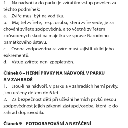
1. Na nádvoří a do parku je zvířatům vstup povolen za
těchto podmínek:
a. Zvíře musí být na vodítku.
b. Majitel zvířete, resp. osoba, která zvíře vede, je za
chování zvířete zodpovědná, a to včetně zvířetem
způsobených škod na majetku ve správě Národního
památkového ústavu.
c. Osoba zodpovědná za zvíře musí zajistit úklid jeho
exkrementů.
d. Vstup zvířete není zpoplatněn.
Článek 8 – HERNÍ PRVKY NA NÁDVOŘÍ, V PARKU
A V ZAHRADĚ
1. Jsou-li na nádvoří, v parku a v zahradách herní prvky,
jsou určeny dětem do 6 let.
2. Za bezpečnost dětí při užívání herních prvků nesou
zodpovědnost jejich zákonní zástupci/osoba, která je do
zahrad doprovodila.
Článek 9 – FOTOGRAFOVÁNÍ A NATÁČENÍ