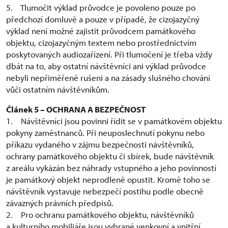
5. Tlumočit výklad průvodce je povoleno pouze po
předchozí domluvě a pouze v případě, že cizojazyčný
výklad není možné zajistit průvodcem památkového
objektu, cizojazyčným textem nebo prostřednictvím
poskytovaných audiozařízení. Při tlumočení je třeba vždy
dbát na to, aby ostatní návštěvníci ani výklad průvodce
nebyli nepřiměřeně rušeni a na zásady slušného chování
vůči ostatním návštěvníkům.
Článek 5 – OCHRANA A BEZPEČNOST
1. Návštěvníci jsou povinni řídit se v památkovém objektu
pokyny zaměstnanců. Při neuposlechnutí pokynu nebo
příkazu vydaného v zájmu bezpečnosti návštěvníků,
ochrany památkového objektu či sbírek, bude návštěvník
z areálu vykázán bez náhrady vstupného a jeho povinností
je památkový objekt neprodleně opustit. Kromě toho se
návštěvník vystavuje nebezpečí postihu podle obecně
závazných právních předpisů.
2. Pro ochranu památkového objektu, návštěvníků
a kulturního mobiliáře jsou vybrané venkovní a vnitřní