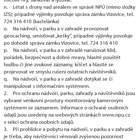
n. Létat s drony nad areálem ve správě NPÚ (mimo složky
IZS); případné výjimky povoluje správa zámku Vizovice, tel.
724 316 410 (kastelánka)
o. Na nádvoří, v parku a v zahradě provozovat
geocaching, umisťovat „kešky“, případné výjimky povoluje
po dohodě správa zámku Vizovice, tel. 724 316 410
p. Na nádvoří, v parku a v zahradě narušovat klid,
pořádek, bezpečnost a dobré mravy, hlasitě pouštět
hudbu či jiné zvukové záznamy, křičet a hlasitě se
projevovat ve smyslu rušení ostatních návštěvníků.
q. Na nádvoří, v parku a v zahradě dotýkat se či
manipulovat s informačním systémem.
2. Pro ochranu nádvoří, parku, zahrady a návštěvníků jsou
vybrané venkovní prostory monitorovány kamerovým
systémem se záznamem. Informace o ochraně osobních
údajů jsou uvedeny na webových stránkách www.npu.cz
v sekci ochrana osobních údajů.
3. Při prohlídce a pobytu na nádvoří, v parku a v zahradě
je třeba, aby návštěvníci věnovali zvýšenou pozornost