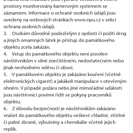
prostory monitorovány kamerovým systémem se
záznamem. Informace o ochraně osobních údajů jsou
uvedeny na webových stránkách www.npu.cz v sekci
ochrana osobních údajů.
3. Osobám důvodně podezřelým z opilosti či požití drog
a jiných omamných látek je přístup do památkového
objektu zcela zakázán.
4. Vstup do památkového objektu není povolen
návštěvníkům v silně znečištěném, nedostatečném nebo
jinak nevhodném oděvu či obuvi.
5. V památkovém objektu je zakázáno kouření (včetně
elektronických cigaret) a jakákoli manipulace s otevřeným
ohněm. V případě požáru nebo jiné mimořádné události
jsou návštěvníci povinni řídit se pokyny pracovníků
objektu.
6. Z důvodu bezpečnosti je návštěvníkům zakázáno
vnášet do památkového objektu veškeré chladné, střelné
či palné zbraně, výbušniny a chemikálie včetně jejich
replik.