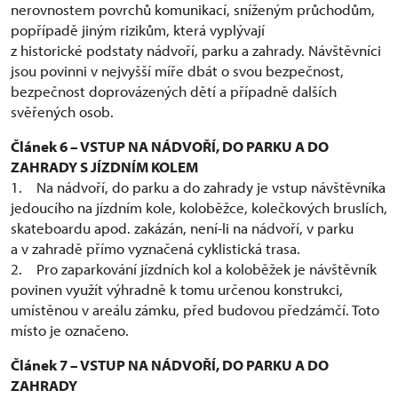
nerovnostem povrchů komunikací, sníženým průchodům,
popřípadě jiným rizikům, která vyplývají
z historické podstaty nádvoří, parku a zahrady. Návštěvníci
jsou povinni v nejvyšší míře dbát o svou bezpečnost,
bezpečnost doprovázených dětí a případně dalších
svěřených osob.
Článek 6 – VSTUP NA NÁDVOŘÍ, DO PARKU A DO
ZAHRADY S JÍZDNÍM KOLEM
1. Na nádvoří, do parku a do zahrady je vstup návštěvníka
jedoucího na jízdním kole, koloběžce, kolečkových bruslích,
skateboardu apod. zakázán, není-li na nádvoří, v parku
a v zahradě přímo vyznačená cyklistická trasa.
2. Pro zaparkování jízdních kol a koloběžek je návštěvník
povinen využít výhradně k tomu určenou konstrukci,
umístěnou v areálu zámku, před budovou předzámčí. Toto
místo je označeno.
Článek 7 – VSTUP NA NÁDVOŘÍ, DO PARKU A DO
ZAHRADY