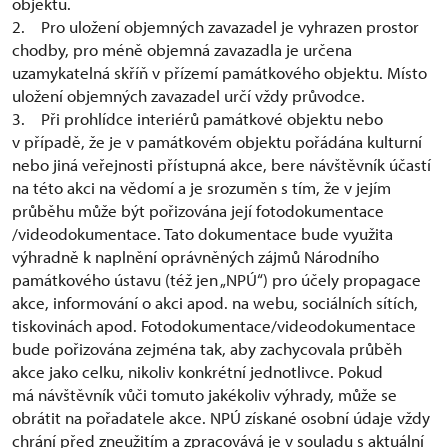
objektu.
2. Pro uložení objemných zavazadel je vyhrazen prostor
chodby, pro méně objemná zavazadla je určena
uzamykatelná skříň v přízemí památkového objektu. Místo
uložení objemných zavazadel určí vždy průvodce.
3. Při prohlídce interiérů památkové objektu nebo
v případě, že je v památkovém objektu pořádána kulturní
nebo jiná veřejnosti přístupná akce, bere návštěvník účastí
na této akci na vědomí a je srozuměn s tím, že v jejím
průběhu může být pořizována její fotodokumentace
/videodokumentace. Tato dokumentace bude využita
výhradně k naplnění oprávněných zájmů Národního
památkového ústavu (též jen „NPÚ“) pro účely propagace
akce, informování o akci apod. na webu, sociálních sítích,
tiskovinách apod. Fotodokumentace/videodokumentace
bude pořizována zejména tak, aby zachycovala průběh
akce jako celku, nikoliv konkrétní jednotlivce. Pokud
má návštěvník vůči tomuto jakékoliv výhrady, může se
obrátit na pořadatele akce. NPÚ získané osobní údaje vždy
chrání před zneužitím a zpracovává je v souladu s aktuální