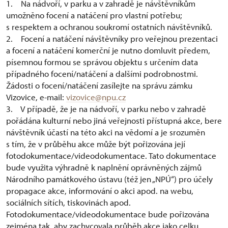
1. Na nádvoří, v parku a v zahradě je návštěvníkům
umožněno focení a natáčení pro vlastní potřebu;
s respektem a ochranou soukromí ostatních návštěvníků.
2. Focení a natáčení návštěvníky pro veřejnou prezentaci
a focení a natáčení komerční je nutno domluvit předem,
písemnou formou se správou objektu s určením data
případného focení/natáčení a dalšími podrobnostmi.
Žádosti o focení/natáčení zasílejte na správu zámku
Vizovice, e-mail:
vizovice@npu.cz
3. V případě, že je na nádvoří, v parku nebo v zahradě
pořádána kulturní nebo jiná veřejnosti přístupná akce, bere
návštěvník účastí na této akci na vědomí a je srozuměn
s tím, že v průběhu akce může být pořizována její
fotodokumentace/videodokumentace. Tato dokumentace
bude využita výhradně k naplnění oprávněných zájmů
Národního památkového ústavu (též jen „NPÚ“) pro účely
propagace akce, informování o akci apod. na webu,
sociálních sítích, tiskovinách apod.
Fotodokumentace/videodokumentace bude pořizována
zejména tak, aby zachycovala průběh akce jako celku,