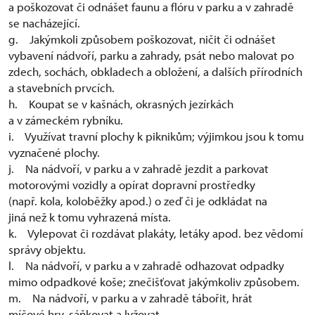
a poškozovat či odnášet faunu a flóru v parku a v zahradě
se nacházející.
g. Jakýmkoli způsobem poškozovat, ničit či odnášet
vybavení nádvoří, parku a zahrady, psát nebo malovat po
zdech, sochách, obkladech a obložení, a dalších přírodních
a stavebních prvcích.
h. Koupat se v kašnách, okrasných jezírkách
a v zámeckém rybníku.
i. Využívat travní plochy k piknikům; výjimkou jsou k tomu
vyznačené plochy.
j. Na nádvoří, v parku a v zahradě jezdit a parkovat
motorovými vozidly a opírat dopravní prostředky
(např. kola, koloběžky apod.) o zeď či je odkládat na
jiná než k tomu vyhrazená místa.
k. Vylepovat či rozdávat plakáty, letáky apod. bez vědomí
správy objektu.
l. Na nádvoří, v parku a v zahradě odhazovat odpadky
mimo odpadkové koše; znečišťovat jakýmkoliv způsobem.
m. Na nádvoří, v parku a v zahradě tábořit, hrát
míčové hry, sáňkovat a lyžovat.