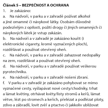
Článek 5 – BEZPEČNOST A OCHRANA
1. Je zakázáno:
a. Na nádvoří, v parku a v zahradě požívat alkohol
a jiné omamné či návykové látky. Osobám důvodně
podezřelým z opilosti, požití drogy či jiných omamných či
návykových látek je vstup zakázán.
b. Na nádvoří a v zahradě je zakázáno kouřit (i
elektronické cigarety, kromě vyznačených ploch),
rozdělávat a používat otevřený oheň.
c. Na nádvoří, v parku a v zahradě zahazovat nedopalky
na zem, rozdělávat a používat otevřený oheň.
d. Na nádvoří, v parku a v zahradě používat veškerou
pyrotechniku.
e. Na nádvoří, v parku a v zahradě nošení zbraní.
f. V parku a v zahradě je zakázáno pohybovat se mimo
vyznačené cesty, vyšlapávat nové cesty/chodníky, trhat
a lámat květiny, otrhávat květy/listy stromů a keřů, lámat
větve, lézt po stromech a keřích, přelézat a podlézat ploty,
zdivo a zábradlí, lovit zvěř a ptactvo či jakkoliv ubližovat