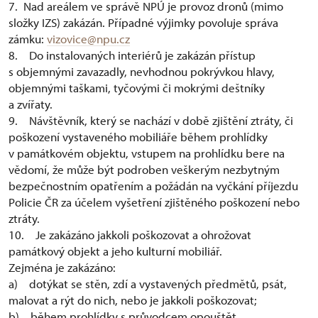
7. Nad areálem ve správě NPÚ je provoz dronů (mimo
složky IZS) zakázán. Případné výjimky povoluje správa
zámku:
vizovice@npu.cz
8. Do instalovaných interiérů je zakázán přístup
s objemnými zavazadly, nevhodnou pokrývkou hlavy,
objemnými taškami, tyčovými či mokrými deštníky
a zvířaty.
9. Návštěvník, který se nachází v době zjištění ztráty, či
poškození vystaveného mobiliáře během prohlídky
v památkovém objektu, vstupem na prohlídku bere na
vědomí, že může být podroben veškerým nezbytným
bezpečnostním opatřením a požádán na vyčkání příjezdu
Policie ČR za účelem vyšetření zjištěného poškození nebo
ztráty.
10. Je zakázáno jakkoli poškozovat a ohrožovat
památkový objekt a jeho kulturní mobiliář.
Zejména je zakázáno:
a) dotýkat se stěn, zdí a vystavených předmětů, psát,
malovat a rýt do nich, nebo je jakkoli poškozovat;
b) během prohlídky s průvodcem opouštět