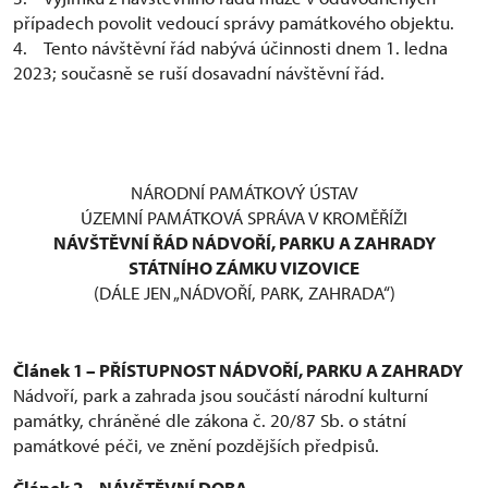
případech povolit vedoucí správy památkového objektu.
4. Tento návštěvní řád nabývá účinnosti dnem 1. ledna
2023; současně se ruší dosavadní návštěvní řád.
NÁRODNÍ PAMÁTKOVÝ ÚSTAV
ÚZEMNÍ PAMÁTKOVÁ SPRÁVA V KROMĚŘÍŽI
NÁVŠTĚVNÍ ŘÁD NÁDVOŘÍ, PARKU A ZAHRADY
STÁTNÍHO ZÁMKU VIZOVICE
(DÁLE JEN „NÁDVOŘÍ, PARK, ZAHRADA“)
Článek 1 – PŘÍSTUPNOST NÁDVOŘÍ, PARKU A ZAHRADY
Nádvoří, park a zahrada jsou součástí národní kulturní
památky, chráněné dle zákona č. 20/87 Sb. o státní
památkové péči, ve znění pozdějších předpisů.
Článek 2 – NÁVŠTĚVNÍ DOBA