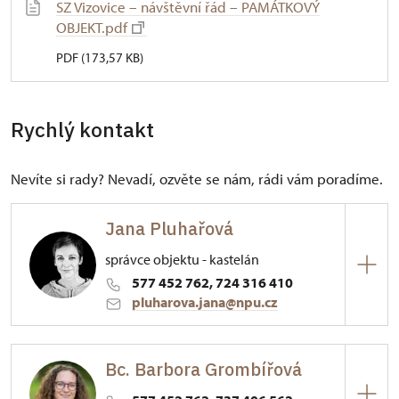
SZ Vizovice – návštěvní řád – PAMÁTKOVÝ
OBJEKT.pdf
PDF (173,57 KB)
Rychlý kontakt
Nevíte si rady? Nevadí, ozvěte se nám, rádi vám poradíme.
Jana Pluhařová
správce objektu - kastelán
577 452 762, 724 316 410
pluharova.jana@npu.cz
ÚPS v Kroměříži
Bc. Barbora Grombířová
Palackého nám. 376/, Vizovice 76312