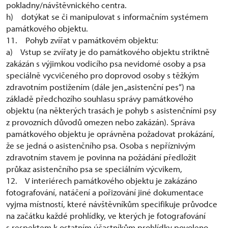
pokladny/návštěvnického centra.
h) dotýkat se či manipulovat s informačním systémem
památkového objektu.
11. Pohyb zvířat v památkovém objektu:
a) Vstup se zvířaty je do památkového objektu striktně
zakázán s výjimkou vodicího psa nevidomé osoby a psa
speciálně vycvičeného pro doprovod osoby s těžkým
zdravotním postižením (dále jen „asistenční pes“) na
základě předchozího souhlasu správy památkového
objektu (na některých trasách je pohyb s asistenčními psy
z provozních důvodů omezen nebo zakázán). Správa
památkového objektu je oprávněna požadovat prokázání,
že se jedná o asistenčního psa. Osoba s nepříznivým
zdravotním stavem je povinna na požádání předložit
průkaz asistenčního psa se speciálním výcvikem,
12. V interiérech památkového objektu je zakázáno
fotografování, natáčení a pořizování jiné dokumentace
vyjma místností, které návštěvníkům specifikuje průvodce
na začátku každé prohlídky, ve kterých je fotografování
s respektem k ostatním účastníkům prohlídky povoleno.