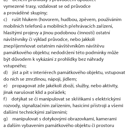
vymezené trasy, vzdalovat se od průvodce
a prováděné skupiny;
c) rušit hlukem (hovorem, hudbou, zpěvem, používáním
mobilních telefonů a mobilních přehrávacích zařízení,
hlasitými projevy a jinou podobnou činností) ostatní
návštěvníky či výklad průvodce, nebo jakkoli
znepříjemňovat ostatním návštěvníkům návštěvu
památkového objektu; nedodržení této podmínky může
být důvodem k vykázání z prohlídky bez náhrady
vstupného;
d) jíst a pít v interiérech památkového objektu, vstupovat
do nich se zmrzlinou, nápoji, jídlem;
e) propagovat zde jakékoli zboží, služby, nebo aktivity,
jinak narušovat klid a pořádek;
f) dotýkat se či manipulovat se skříňkami s elektrickými
rozvody, signalizačním zařízením, hasicími přístroji a všemi
dalšími technickými zařízeními;
g) manipulovat s dotykovými obrazovkami, kamerami
a dalším vybavením památkového objektu či prostoru