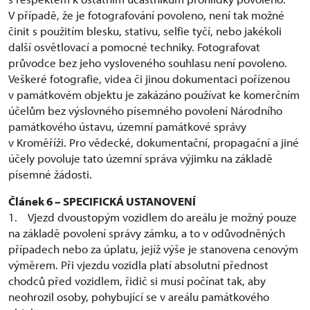
V případě, že je fotografování povoleno, není tak možné
činit s použitím blesku, stativu, selfie tyčí, nebo jakékoli
další osvětlovací a pomocné techniky. Fotografovat
průvodce bez jeho vysloveného souhlasu není povoleno.
Veškeré fotografie, videa či jinou dokumentaci pořízenou
v památkovém objektu je zakázáno používat ke komerčním
účelům bez výslovného písemného povolení Národního
památkového ústavu, územní památkové správy
v Kroměříži. Pro vědecké, dokumentační, propagační a jiné
účely povoluje tato územní správa výjimku na základě
písemné žádosti.
Článek 6 – SPECIFICKÁ USTANOVENÍ
1. Vjezd dvoustopým vozidlem do areálu je možný pouze
na základě povolení správy zámku, a to v odůvodněných
případech nebo za úplatu, jejíž výše je stanovena cenovým
výměrem. Při vjezdu vozidla platí absolutní přednost
chodců před vozidlem, řidič si musí počínat tak, aby
neohrozil osoby, pohybující se v areálu památkového