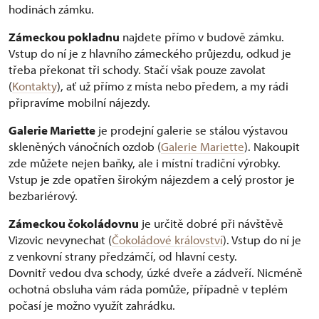
hodinách zámku.
Zámeckou pokladnu
najdete přímo v budově zámku.
Vstup do ní je z hlavního zámeckého průjezdu, odkud je
třeba překonat tři schody. Stačí však pouze zavolat
(
Kontakty
), ať už přímo z místa nebo předem, a my rádi
připravíme mobilní nájezdy.
Galerie Mariette
je prodejní galerie se stálou výstavou
skleněných vánočních ozdob (
Galerie Mariette
). Nakoupit
zde můžete nejen baňky, ale i místní tradiční výrobky.
Vstup je zde opatřen širokým nájezdem a celý prostor je
bezbariérový.
Zámeckou čokoládovnu
je určitě dobré při návštěvě
Vizovic nevynechat (
Čokoládové království
). Vstup do ní je
z venkovní strany předzámčí, od hlavní cesty.
Dovnitř vedou dva schody, úzké dveře a zádveří. Nicméně
ochotná obsluha vám ráda pomůže, případně v teplém
počasí je možno využít zahrádku.