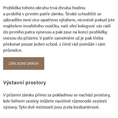
Prohlídka tohoto okruhu trvá zhruba hodinu
a probíhá v prvním patře zámku. Široké schodiště se
zábradlím není sice opatřeno výtahem, nicméně pokud jste
majitelem invalidního vozíčku, naši silní kolegové vás rádi
do prvního patra vynesou a pak zase na konci prohlídky
snesou do přízemí. V patře samotném už je pak třeba
překonat pouze jeden schod, s čímž rád pomůže i sám
průvodce.
ZÁKLADNÍ OKRUH
Výstavní prostory
V přízemí zámku přímo za pokladnou se nachází prostory,
kde během sezóny můžete navštívit různorodé sezónní
výstavy. Tyto dvě místnosti jsou zcela bezbariérové.