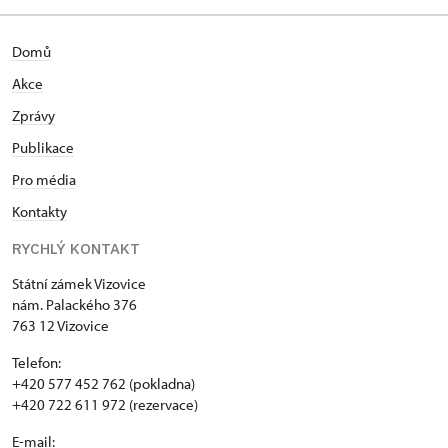
památkové péče při NPÚ. Absolventka The
Attingham Summer School (2011) ve Velké Británii.
Domů
Po absolvování gymnázia pracovala dva roky v
projekční kanceláři Pozemních staveb ve Zlíně, po
Akce
té na pozici výchovného a kulturního pracovníka
Zprávy
Středního odborného učiliště služeb ve Vizovicích. V
letech 1994 – 1996 působila jako redaktorka
Publikace
městského informačního magazínu na odboru
Pro média
školství a kultury při Magistrátu města Zlína. Od 1.
Kontakty
11. 1996 je kastelánkou Státního zámku Vizovice.
RYCHLÝ KONTAKT
Státní zámek Vizovice
nám. Palackého 376
763 12 Vizovice
Telefon:
+420 577 452 762 (pokladna)
+420 722 611 972 (rezervace)
E-mail: