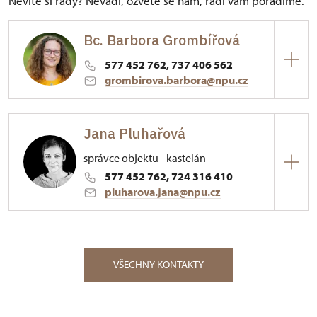
Nevíte si rady? Nevadí, ozvěte se nám, rádi vám poradíme.
Bc. Barbora Grombířová
577 452 762, 737 406 562
grombirova.barbora@npu.cz
ÚPS v Kroměříži
Jana Pluhařová
Palackého nám. 376/, Vizovice 76312
správce objektu - kastelán
577 452 762, 724 316 410
pluharova.jana@npu.cz
ÚPS v Kroměříži
Palackého nám. 376/, Vizovice 76312
VŠECHNY KONTAKTY
Absolventka Gymnázia ve Zlíně, zaměření
stavebnictví. Profesní odbornost získala
absolvováním dvouletého odborného studia