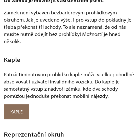
Do zámku je možné jít s asistenčním psem.
Zámek není vybaven bezbariérovým prohlídkovým
okruhem. Jak je uvedeno výše, i pro vstup do pokladny je
třeba překonat tři schody. To ale neznamená, že od nás
musíte nutně odejít bez prohlídky! Možností je hned
několik.
Kaple
Patnáctiminutovou prohlídku kaple může vcelku pohodlně
absolvovat i uživatel invalidního vozíčku. Do kaple je
samostatný vstup z nádvoří zámku, kde dva schody
pomůžou jednoduše překonat mobilní nájezdy.
KAPLE
Reprezentační okruh