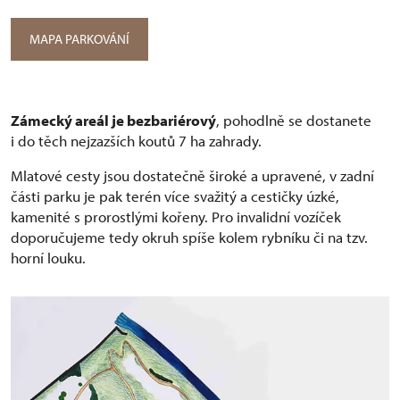
MAPA PARKOVÁNÍ
Zámecký areál je bezbariérový
, pohodlně se dostanete
i do těch nejzazších koutů 7 ha zahrady.
Mlatové cesty jsou dostatečně široké a upravené, v zadní
části parku je pak terén více svažitý a cestičky úzké,
kamenité s prorostlými kořeny. Pro invalidní vozíček
doporučujeme tedy okruh spíše kolem rybníku či na tzv.
horní louku.