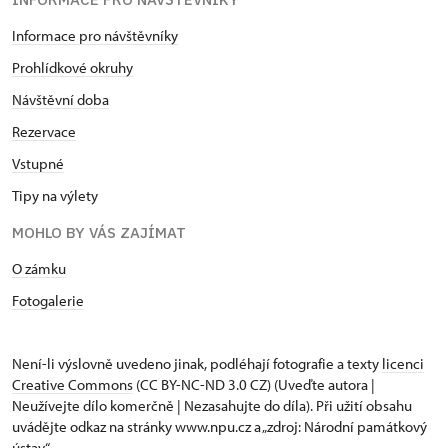
Informace pro návštěvníky
Prohlídkové okruhy
Návštěvní doba
Rezervace
Vstupné
Tipy na výlety
MOHLO BY VÁS ZAJÍMAT
O zámku
Fotogalerie
Není-li výslovně uvedeno jinak, podléhají fotografie a texty
licenci
Creative Commons
(CC BY-NC-ND 3.0 CZ) (Uveďte autora |
Neužívejte dílo komerčně | Nezasahujte do díla). Při užití obsahu
uvádějte odkaz na stránky www.npu.cz a „zdroj: Národní památkový
ústav“