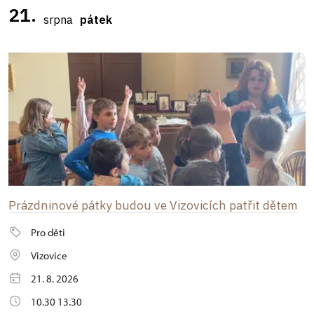
21.
srpna
pátek
Prázdninové pátky budou ve Vizovicích patřit dětem
Pro děti
Vizovice
21. 8. 2026
10.30 13.30