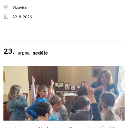
Vizovice
22. 8. 2026
23.
srpna
neděle