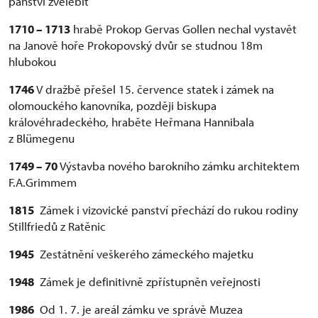
panství zvelebit
1710 – 1713
hrabě Prokop Gervas Gollen nechal vystavět
na Janově hoře Prokopovský dvůr se studnou 18m
hlubokou
1746
V dražbě přešel 15. července statek i zámek na
olomouckého kanovníka, později biskupa
královéhradeckého, hraběte Heřmana Hannibala
z Blümegenu
1749 – 70
Výstavba nového barokního zámku architektem
F.A.Grimmem
1815
Zámek i vizovické panství přechází do rukou rodiny
Stillfriedů z Ratěnic
1945
Zestátnění veškerého zámeckého majetku
1948
Zámek je definitivně zpřístupněn veřejnosti
1986
Od 1. 7. je areál zámku ve správě Muzea