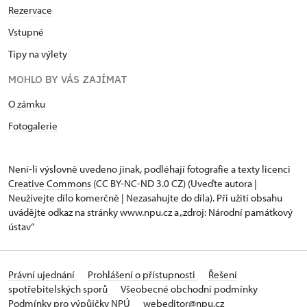
Rezervace
Vstupné
Tipy na výlety
MOHLO BY VÁS ZAJÍMAT
O zámku
Fotogalerie
Není-li výslovně uvedeno jinak, podléhají fotografie a texty
licenci
Creative Commons
(CC BY-NC-ND 3.0 CZ) (Uveďte autora |
Neužívejte dílo komerčně | Nezasahujte do díla). Při užití obsahu
uvádějte odkaz na stránky www.npu.cz a „zdroj: Národní památkový
ústav“
Právní ujednání
Prohlášení o přístupnosti
Řešení
spotřebitelských sporů
Všeobecné obchodní podmínky
Podmínky pro výpůjčky NPÚ
webeditor@npu.cz