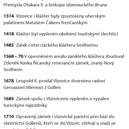
Přemysla Otakara II. a biskupa olomouckého Bruna
1314
Vizovice i klášter byly zpustošeny uherským
palatínem Matúšem Čákem Trenčanským
1418
Klášter byl vypleněn okolními husitskými šlechtici
1485
Zánik cisterciáckého kláštera Smilheimu
1568 – 70
V opevněném areálu zaniklého kláštera zbudoval
Zdeněk Kavka Říčanský renesanční zámek, zvaný Nový
Smilheim
1678
Leopold II. prodal Vizovice dvornímu radovi
Gervasiovi Vilémovi z Gollen
1685
Zámek spolu s Vizovicemi vypleněn a vypálen
tureckými nájezdníky
1710
Opravený zámek i vizovické panství přechází do
vlastnictví Gollenů, kteří se do Vizovic stěhují a snaží se