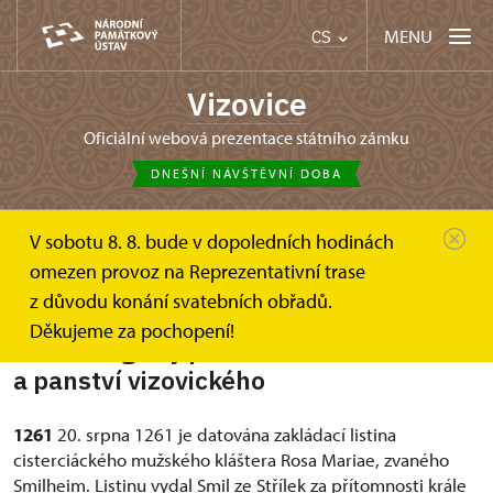
MENU
CS
Vizovice
oficiální webová prezentace státního zámku
DNEŠNÍ NÁVŠTĚVNÍ DOBA
V sobotu 8. 8. bude v dopoledních hodinách
Zámek Vizovice
O zámku
Historie
omezen provoz na Reprezentativní trase
z důvodu konání svatebních obřadů.
Děkujeme za pochopení!
Chronologický přehled historie zámku
a panství vizovického
1261
20. srpna 1261 je datována zakládací listina
cisterciáckého mužského kláštera Rosa Mariae, zvaného
Smilheim. Listinu vydal Smil ze Střílek za přítomnosti krále