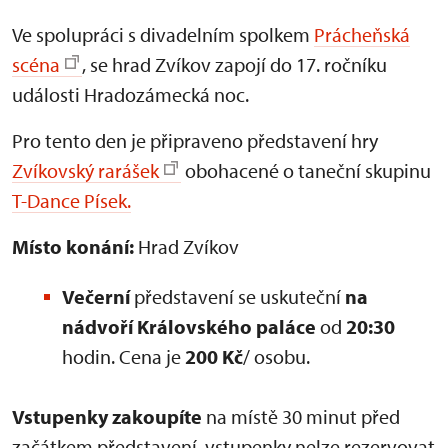
Ve spolupráci s divadelním spolkem
Prácheňská
scéna
, se hrad Zvíkov zapojí do 17. ročníku
události Hradozámecká noc.
Pro tento den je připraveno představení hry
Zvíkovský rarášek
obohacené o taneční skupinu
T-Dance Písek.
Místo konání:
Hrad Zvíkov
Večerní
představení se uskuteční
na
nádvoří Královského paláce
od
20:30
hodin. Cena je
200 Kč
/ osobu.
Vstupenky zakoupíte
na místě 30 minut před
začátkem představení, vstupenky nelze rezervovat