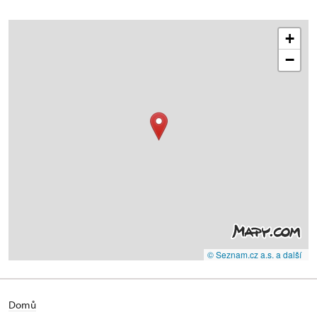
+
−
© Seznam.cz a.s. a další
Domů