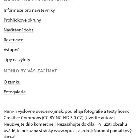
Informace pro návštěvníky
Prohlídkové okruhy
Návštěvní doba
Rezervace
Vstupné
Tipy na výlety
MOHLO BY VÁS ZAJÍMAT
O zámku
Fotogalerie
Není-li výslovně uvedeno jinak, podléhají fotografie a texty
licenci
Creative Commons
(CC BY-NC-ND 3.0 CZ) (Uveďte autora |
Neužívejte dílo komerčně | Nezasahujte do díla). Při užití obsahu
uvádějte odkaz na stránky www.npu.cz a „zdroj: Národní památkový
ústav“