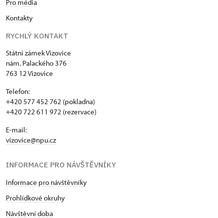
Pro média
Kontakty
RYCHLÝ KONTAKT
Státní zámek Vizovice
nám. Palackého 376
763 12 Vizovice
Telefon:
+420 577 452 762 (pokladna)
+420 722 611 972 (rezervace)
E-mail:
vizovice@npu.cz
INFORMACE PRO NÁVŠTĚVNÍKY
Informace pro návštěvníky
Prohlídkové okruhy
Návštěvní doba