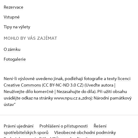
Rezervace
Vstupné
Tipy na výlety
MOHLO BY VÁS ZAJÍMAT
O zámku
Fotogalerie
Není-li výslovně uvedeno jinak, podléhají fotografie a texty
licenci
Creative Commons
(CC BY-NC-ND 3.0 CZ) (Uveďte autora |
Neužívejte dílo komerčně | Nezasahujte do díla). Při užití obsahu
uvádějte odkaz na stránky www.npu.cz a „zdroj: Národní památkový
ústav“
Právní ujednání
Prohlášení o přístupnosti
Řešení
spotřebitelských sporů
Všeobecné obchodní podmínky