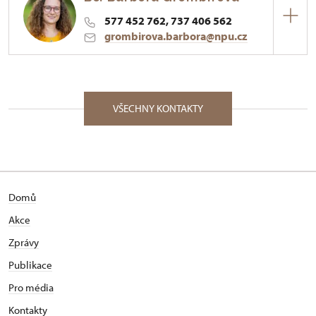
577 452 762, 737 406 562
grombirova.barbora@npu.cz
ÚPS v Kroměříži
Palackého nám. 376/, Vizovice 76312
VŠECHNY KONTAKTY
Domů
Akce
Zprávy
Publikace
Pro média
Kontakty