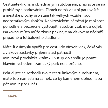
Cestujete-li k nám objednaným autobusem, připravte se na
problémy s parkováním. Zámek nemá vlastní parkoviště
a městské plochy pro stání tak velkých vozidel jsou
nedostatkovým zbožím. Na vizovickém náměstí je možnost
pohodlně a bezpečně vystoupit, autobus však musí odjet.
Parkovací místo může zkusit pak najít na vlakovém nádraží,
případně u fotbalového stadionu.
Máte-li v úmyslu využít pro cestu do Vizovic vlak, čeká vás
z vlakové zastávky příjemná asi patnácti
minutová procházka k zámku. Vstup do areálu je pouze
hlavním vchodem, zámecký park není průchozí.
Pokud jste se rozhodli zvolit cestu linkovým autobusem,
máte to z náměstí na zámek, co by kamenem dohodil a za
pět minut jste u nás.
MAPA