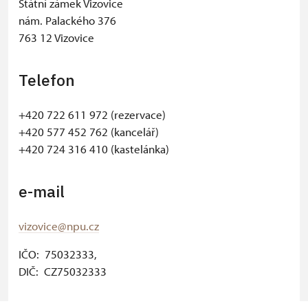
Státní zámek Vizovice
nám. Palackého 376
763 12 Vizovice
Telefon
+420 722 611 972 (rezervace)
+420 577 452 762 (kancelář)
+420 724 316 410 (kastelánka)
e-mail
vizovice@npu.cz
IČO: 75032333,
DIČ: CZ75032333
© Seznam.cz a.s. a další