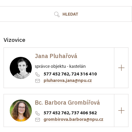
HLEDAT
Vizovice
Jana Pluhařová
správce objektu - kastelán
577 452 762, 724 316 410
pluharova.jana@npu.cz
Zámek Vizovice
Bc. Barbora Grombířová
Palackého nám. 376/, Vizovice
577 452 762, 737 406 562
grombirova.barbora@npu.cz
Zámek Vizovice