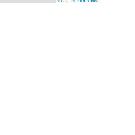
© Seznam.cz a.s. a další