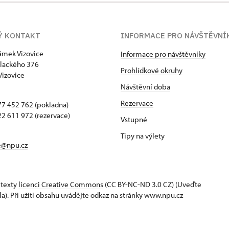
Ý KONTAKT
INFORMACE PRO NÁVŠTĚVNÍ
zámek Vizovice
Informace pro návštěvníky
lackého 376
Prohlídkové okruhy
Vizovice
Návštěvní doba
Rezervace
7 452 762 (pokladna)
2 611 972 (rezervace)
Vstupné
Tipy na výlety
e@npu.cz
 texty
licenci Creative Commons
(CC BY-NC-ND 3.0 CZ) (Uveďte
la). Při užití obsahu uvádějte odkaz na stránky www.npu.cz