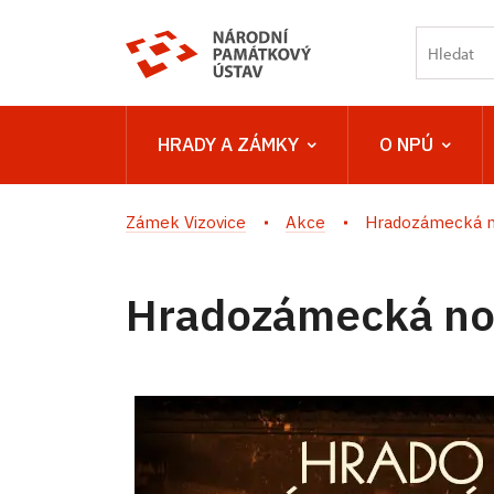
HRADY A ZÁMKY
O NPÚ
Zámek Vizovice
Akce
Hradozámecká n
Hradozámecká noc