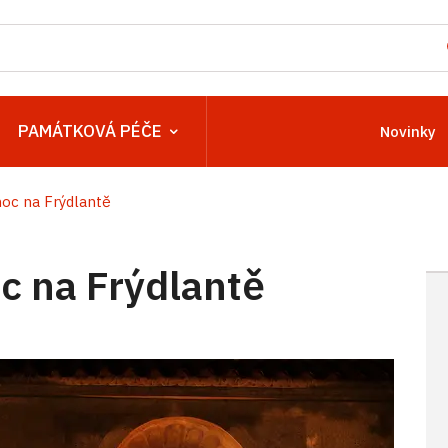
PAMÁTKOVÁ PÉČE
Novinky
oc na Frýdlantě
 na Frýdlantě