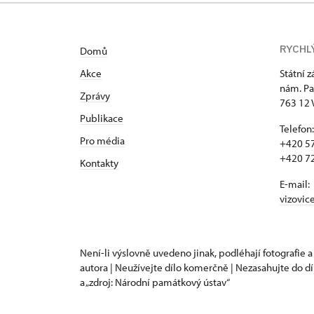
RYCHL
Domů
Akce
Státní 
nám. Pa
Zprávy
763 12 
Publikace
Telefon:
Pro média
+420 57
+420 72
Kontakty
E-mail:
vizovic
Není-li výslovně uvedeno jinak, podléhají fotografie a
autora | Neužívejte dílo komerčně | Nezasahujte do dí
a „zdroj: Národní památkový ústav“