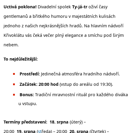
Uctivá poklona!
Divadelní spolek
Ty-já-tr
oživí časy
gentlemanů a břitkého humoru v majestátních kulisách
jednoho z našich nejkrásnějších hradů. Na hlavním nádvoří
Křivoklátu vás čeká večer plný elegance a smíchu pod širým
nebem.
To nejdůležitější:
Prostředí:
Jedinečná atmosféra hradního nádvoří.
Začátek:
20:00 hod
(vstup do areálu od 19:30).
Bonus:
Tradiční mravnostní rituál pro každého diváka
u vstupu.
Termíny představení:
18. srpna
(úterý) –
20:00
19. srpna
(
st
ředa) – 20:00
20. srpna
(čtvrtek) –