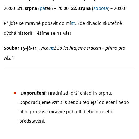
20:00
21. srpna
(
pá
tek) – 20:00
22. srpna
(
sobota
) – 20:00
Přijďte se mravně pobavit do mí
st
, kde divadlo skutečně
dýchá historií. Těšíme se na vás!
Soubor Ty-já-tr
„Více
ne
ž 30 let hrajeme srdcem – přímo pro
vás.“
Doporučení:
Hradní zdi drží chlad i v srpnu.
Doporučujeme vzít si s sebou teplejší oblečení nebo
pléd pro vaše mravné pohodlí během celého
představení.