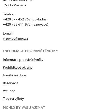
763 12 Vizovice
Telefon:
+420 577 452 762 (pokladna)
+420 722 611 972 (rezervace)
E-mail:
vizovice@npu.cz
INFORMACE PRO NÁVŠTĚVNÍKY
Informace pro návštěvníky
Prohlídkové okruhy
Návštěvní doba
Rezervace
Vstupné
Tipy na výlety
MOHLO BY VÁS ZAJÍMAT