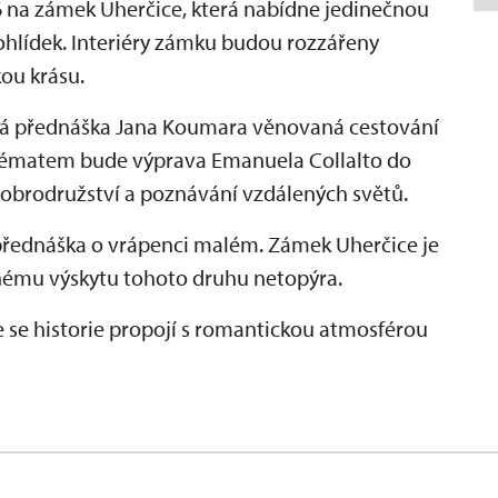
na zámek Uherčice, která nabídne jedinečnou
hlídek. Interiéry zámku budou rozzářeny
kou krásu.
vá přednáška Jana Koumara věnovaná cestování
m tématem bude výprava Emanuela Collalto do
 dobrodružství a poznávání vzdálených světů.
přednáška o vrápenci malém. Zámek Uherčice je
nému výskytu tohoto druhu netopýra.
de se historie propojí s romantickou atmosférou