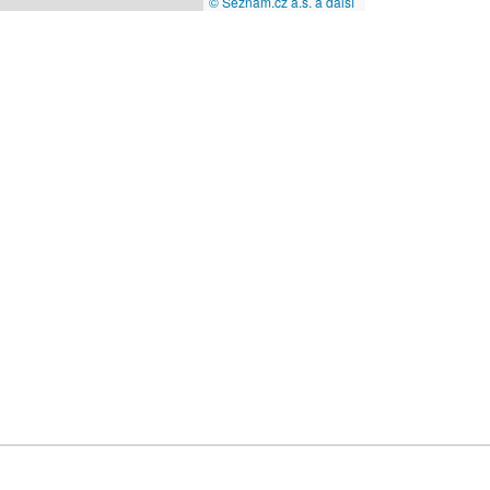
© Seznam.cz a.s. a další