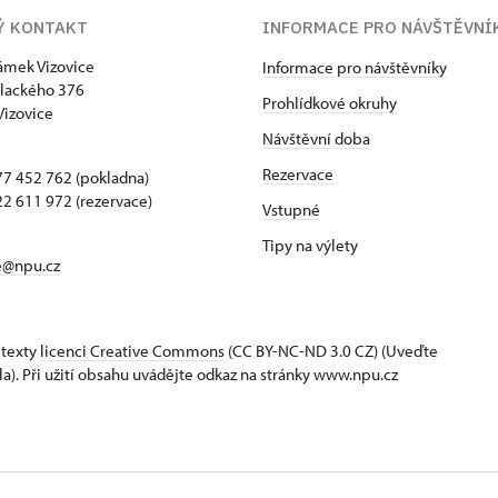
Ý KONTAKT
INFORMACE PRO NÁVŠTĚVNÍ
zámek Vizovice
Informace pro návštěvníky
lackého 376
Prohlídkové okruhy
Vizovice
Návštěvní doba
Rezervace
7 452 762 (pokladna)
2 611 972 (rezervace)
Vstupné
Tipy na výlety
e@npu.cz
 texty
licenci Creative Commons
(CC BY-NC-ND 3.0 CZ) (Uveďte
la). Při užití obsahu uvádějte odkaz na stránky www.npu.cz