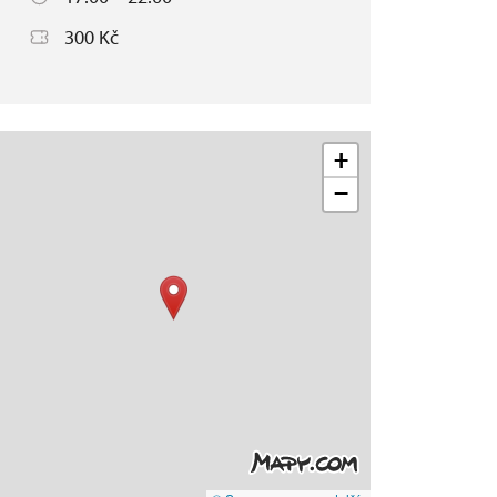
300 Kč
+
−