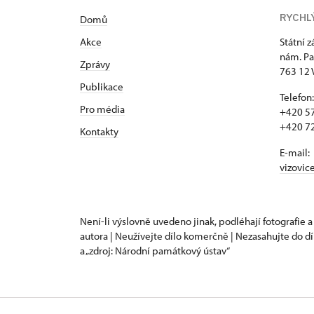
RYCHL
Domů
Akce
Státní 
nám. Pa
Zprávy
763 12 
Publikace
Telefon:
Pro média
+420 57
+420 72
Kontakty
E-mail:
vizovic
Není-li výslovně uvedeno jinak, podléhají fotografie a
autora | Neužívejte dílo komerčně | Nezasahujte do dí
a „zdroj: Národní památkový ústav“