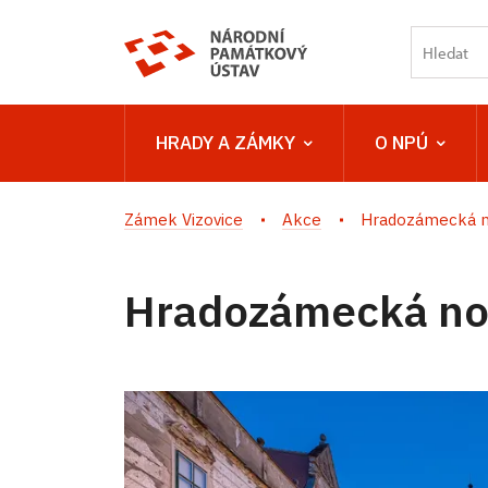
HRADY A ZÁMKY
O NPÚ
Zámek Vizovice
Akce
Hradozámecká no
Hradozámecká noc