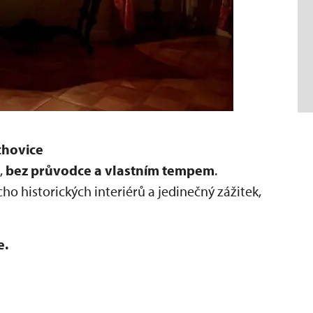
chovice
,
bez průvodce a vlastním tempem
.
ho historických interiérů a jedinečný zážitek,
e.