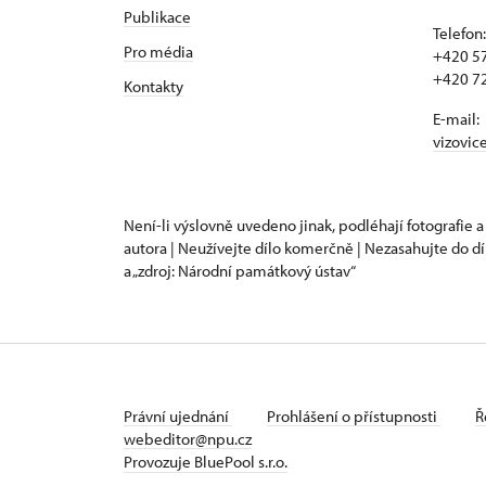
Publikace
Telefon:
Pro média
+420 57
+420 72
Kontakty
E-mail:
vizovic
Není-li výslovně uvedeno jinak, podléhají fotografie a
autora | Neužívejte dílo komerčně | Nezasahujte do dí
a „zdroj: Národní památkový ústav“
Právní ujednání
Prohlášení o přístupnosti
Ř
webeditor@npu.cz
Provozuje BluePool s.r.o.