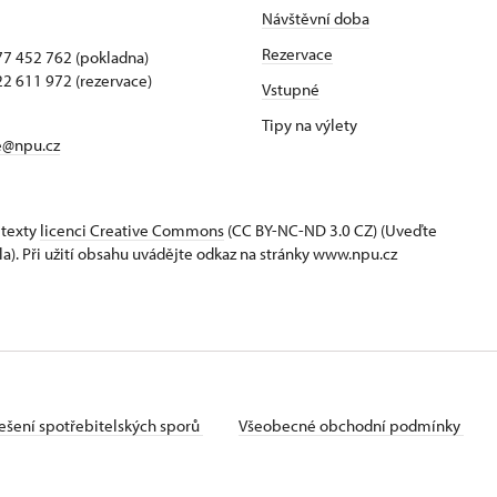
Návštěvní doba
Rezervace
7 452 762 (pokladna)
2 611 972 (rezervace)
Vstupné
Tipy na výlety
e@npu.cz
 texty
licenci Creative Commons
(CC BY-NC-ND 3.0 CZ) (Uveďte
la). Při užití obsahu uvádějte odkaz na stránky www.npu.cz
ešení spotřebitelských sporů
Všeobecné obchodní podmínky