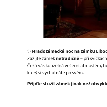
✨
Hradozámecká noc na zámku Libo
Zažijte zámek
netradičně
– při svíčkách
Čeká vás kouzelná večerní atmosféra, tic
který si vychutnáte po svém.
Přijďte si užít zámek jinak než obvykl