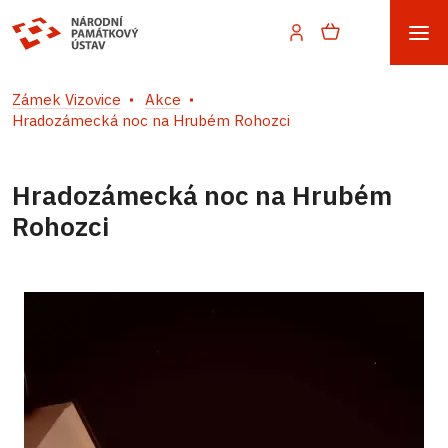
Zámek Vizovice
Akce
Hradozámecká noc na Hrubém Rohozci
Hradozámecká noc na Hrubém
Rohozci