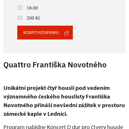
18.00
200 Kč
KOUPIT VSTUPENKU
Quattro Františka Novotného
Unikátní projekt čtyř houslí pod vedením
významného českého houslisty Františka
Novotného přináší nevšední zážitek v prostoru
zámecké kaple v Lednici.
Program nabídne Koncert D dur pro čtvery housle