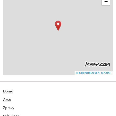
−
© Seznam.cz a.s. a další
Domů
Akce
Zprávy
Publikace