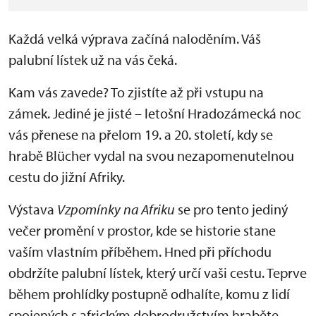
Každá velká výprava začíná naloděním. Váš
palubní lístek už na vás čeká.
Kam vás zavede? To zjistíte až při vstupu na
zámek. Jediné je jisté – letošní Hradozámecká noc
vás přenese na přelom 19. a 20. století, kdy se
hrabě Blücher vydal na svou nezapomenutelnou
cestu do jižní Afriky.
Výstava
Vzpomínky na Afriku
se pro tento jediný
večer promění v prostor, kde se historie stane
vaším vlastním příběhem. Hned při příchodu
obdržíte palubní lístek, který určí vaši cestu. Teprve
během prohlídky postupně odhalíte, komu z lidí
spojených s africkým dobrodružstvím hraběte