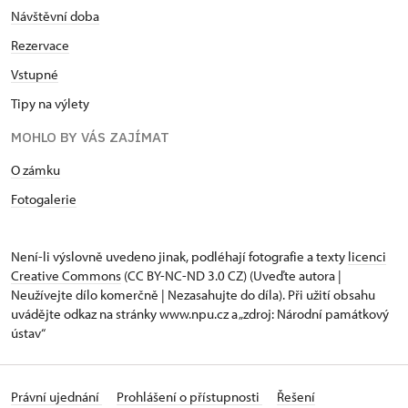
Návštěvní doba
Rezervace
Vstupné
Tipy na výlety
MOHLO BY VÁS ZAJÍMAT
O zámku
Fotogalerie
Není-li výslovně uvedeno jinak, podléhají fotografie a texty
licenci
Creative Commons
(CC BY-NC-ND 3.0 CZ) (Uveďte autora |
Neužívejte dílo komerčně | Nezasahujte do díla). Při užití obsahu
uvádějte odkaz na stránky www.npu.cz a „zdroj: Národní památkový
ústav“
Právní ujednání
Prohlášení o přístupnosti
Řešení