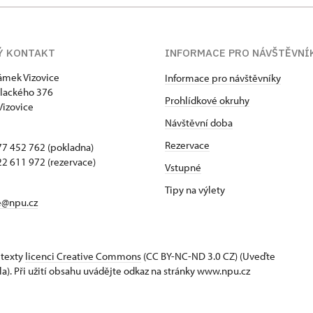
Ý KONTAKT
INFORMACE PRO NÁVŠTĚVNÍ
zámek Vizovice
Informace pro návštěvníky
lackého 376
Prohlídkové okruhy
Vizovice
Návštěvní doba
Rezervace
7 452 762 (pokladna)
2 611 972 (rezervace)
Vstupné
Tipy na výlety
e@npu.cz
 texty
licenci Creative Commons
(CC BY-NC-ND 3.0 CZ) (Uveďte
la). Při užití obsahu uvádějte odkaz na stránky www.npu.cz