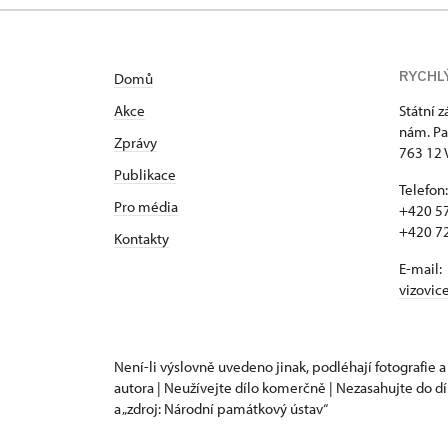
RYCHL
Domů
Akce
Státní 
nám. Pa
Zprávy
763 12 
Publikace
Telefon:
Pro média
+420 57
+420 72
Kontakty
E-mail:
vizovic
Není-li výslovně uvedeno jinak, podléhají fotografie a
autora | Neužívejte dílo komerčně | Nezasahujte do dí
a „zdroj: Národní památkový ústav“