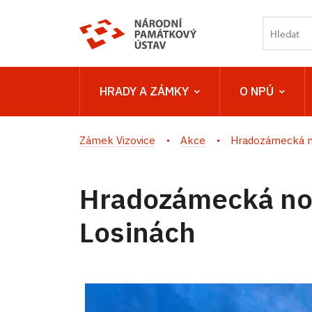
HRADY A ZÁMKY
O NPÚ
Zámek Vizovice
Akce
Hradozámecká n
Hradozámecká no
Losinách