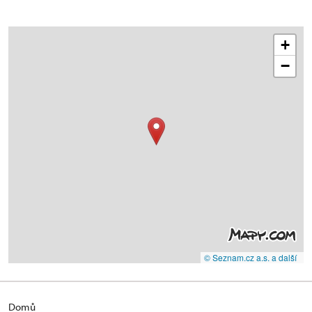
+
−
© Seznam.cz a.s. a další
Domů