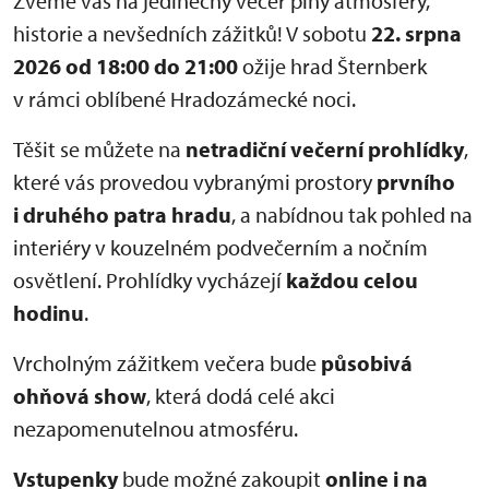
Zveme vás na jedinečný večer plný atmosféry,
historie a nevšedních zážitků! V sobotu
22. srpna
2026 od 18:00 do 21:00
ožije hrad Šternberk
v rámci oblíbené Hradozámecké noci.
Těšit se můžete na
netradiční večerní prohlídky
,
které vás provedou vybranými prostory
prvního
i druhého patra hradu
, a nabídnou tak pohled na
interiéry v kouzelném podvečerním a nočním
osvětlení. Prohlídky vycházejí
každou celou
hodinu
.
Vrcholným zážitkem večera bude
působivá
ohňová show
, která dodá celé akci
nezapomenutelnou atmosféru.
Vstupenky
bude možné zakoupit
online i na