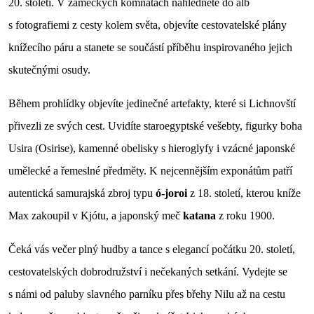
20. století. V zámeckých komnatách nahlédnete do alb
s fotografiemi z cesty kolem světa, objevíte cestovatelské plány
knížecího páru a stanete se součástí příběhu inspirovaného jejich
skutečnými osudy.
Během prohlídky objevíte jedinečné artefakty, které si Lichnovští
přivezli ze svých cest. Uvidíte staroegyptské vešebty, figurky boha
Usira (Osirise), kamenné obelisky s hieroglyfy i vzácné japonské
umělecké a řemeslné předměty. K nejcennějším exponátům patří
autentická samurajská zbroj typu
ó-joroi
z 18. století, kterou kníže
Max zakoupil v Kjótu, a japonský meč
katana
z roku 1900.
Čeká vás večer plný hudby a tance s elegancí počátku 20. století,
cestovatelských dobrodružství i nečekaných setkání. Vydejte se
s námi od paluby slavného parníku přes břehy Nilu až na cestu