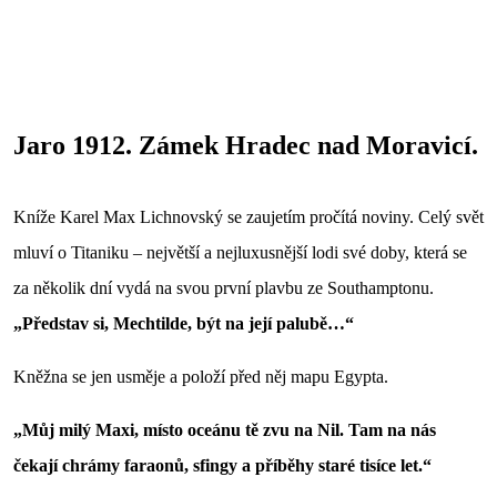
Jaro 1912. Zámek Hradec nad Moravicí.
Kníže Karel Max Lichnovský se zaujetím pročítá noviny. Celý svět
mluví o Titaniku – největší a nejluxusnější lodi své doby, která se
za několik dní vydá na svou první plavbu ze Southamptonu.
„Představ si, Mechtilde, být na její palubě…“
Kněžna se jen usměje a položí před něj mapu Egypta.
„Můj milý Maxi, místo oceánu tě zvu na Nil. Tam na nás
čekají chrámy faraonů, sfingy a příběhy staré tisíce let.“