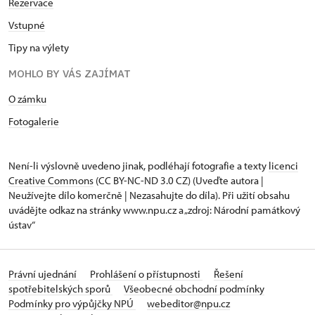
Rezervace
Vstupné
Tipy na výlety
MOHLO BY VÁS ZAJÍMAT
O zámku
Fotogalerie
Není-li výslovně uvedeno jinak, podléhají fotografie a texty
licenci
Creative Commons
(CC BY-NC-ND 3.0 CZ) (Uveďte autora |
Neužívejte dílo komerčně | Nezasahujte do díla). Při užití obsahu
uvádějte odkaz na stránky www.npu.cz a „zdroj: Národní památkový
ústav“
Právní ujednání
Prohlášení o přístupnosti
Řešení
spotřebitelských sporů
Všeobecné obchodní podmínky
Podmínky pro výpůjčky NPÚ
webeditor@npu.cz