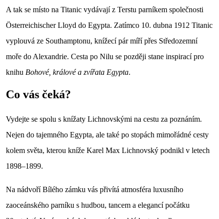
A tak se místo na Titanic vydávají z Terstu parníkem společnosti
Österreichischer Lloyd do Egypta. Zatímco 10. dubna 1912 Titanic
vyplouvá ze Southamptonu, knížecí pár míří přes Středozemní
moře do Alexandrie. Cesta po Nilu se později stane inspirací pro
knihu
Bohové, králové a zvířata Egypta
.
Co vás čeká?
Vydejte se spolu s knížaty Lichnovskými na cestu za poznáním.
Nejen do tajemného Egypta, ale také po stopách mimořádné cesty
kolem světa, kterou kníže Karel Max Lichnovský podnikl v letech
1898–1899.
Na nádvoří Bílého zámku vás přivítá atmosféra luxusního
zaoceánského parníku s hudbou, tancem a elegancí počátku