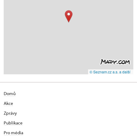
© Seznam.cz a.s. a další
Domů
Akce
Zprávy
Publikace
Pro média