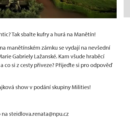
tic? Tak sbalte kufry a hurá na Manětín!
 na manětínském zámku se vydají na nevšední
Marie Gabriely Lažanské. Kam všude hraběcí
a co si z cesty přiveze? Přijeďte si pro odpověď
ajková show v podání skupiny Milities!
na steidlova.renata@npu.cz