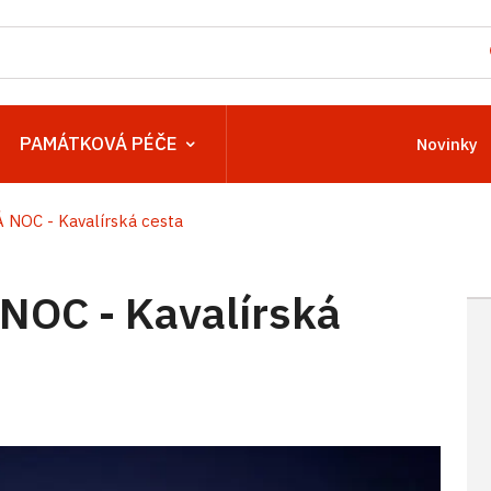
PAMÁTKOVÁ PÉČE
Novinky
OC - Kavalírská cesta
C - Kavalírská