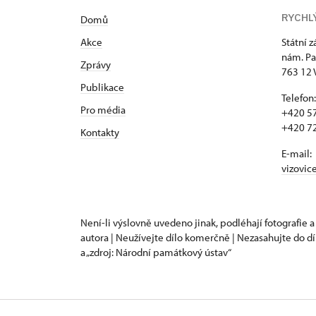
RYCHL
Domů
Akce
Státní 
nám. Pa
Zprávy
763 12 
Publikace
Telefon:
Pro média
+420 57
+420 72
Kontakty
E-mail:
vizovic
Není-li výslovně uvedeno jinak, podléhají fotografie a
autora | Neužívejte dílo komerčně | Nezasahujte do dí
a „zdroj: Národní památkový ústav“