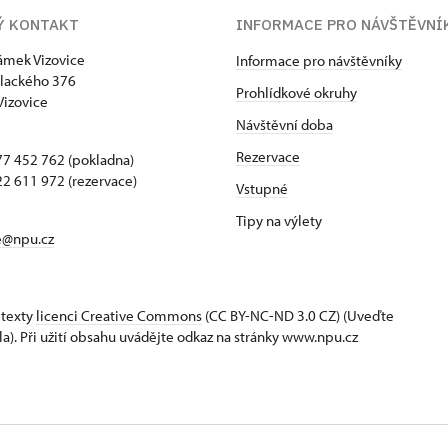
Ý KONTAKT
INFORMACE PRO NÁVŠTĚVNÍ
zámek Vizovice
Informace pro návštěvníky
lackého 376
Prohlídkové okruhy
Vizovice
Návštěvní doba
Rezervace
7 452 762 (pokladna)
2 611 972 (rezervace)
Vstupné
Tipy na výlety
e@npu.cz
 texty
licenci Creative Commons
(CC BY-NC-ND 3.0 CZ) (Uveďte
la). Při užití obsahu uvádějte odkaz na stránky www.npu.cz