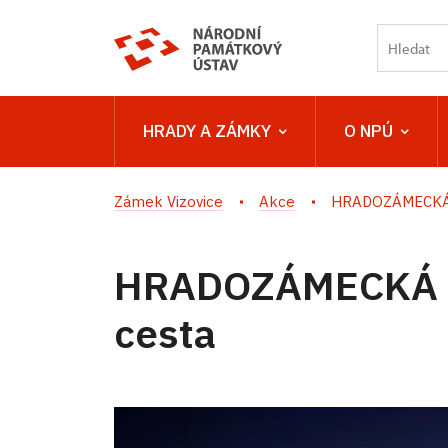
HRADY A ZÁMKY
O NPÚ
Zámek Vizovice
Akce
HRADOZÁMECKÁ N
HRADOZÁMECKÁ NO
cesta