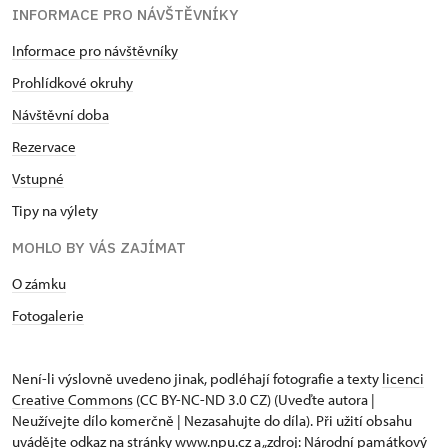
INFORMACE PRO NÁVŠTĚVNÍKY
Informace pro návštěvníky
Prohlídkové okruhy
Návštěvní doba
Rezervace
Vstupné
Tipy na výlety
MOHLO BY VÁS ZAJÍMAT
O zámku
Fotogalerie
Není-li výslovně uvedeno jinak, podléhají fotografie a texty
licenci
Creative Commons
(CC BY-NC-ND 3.0 CZ) (Uveďte autora |
Neužívejte dílo komerčně | Nezasahujte do díla). Při užití obsahu
uvádějte odkaz na stránky www.npu.cz a „zdroj: Národní památkový