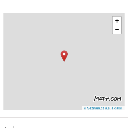
+
−
© Seznam.cz a.s. a další