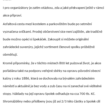
I pro organizátory je zatím otázkou, zda a jaké překvapení ještě v rámci
akce připraví.
Asfaltová cesta mezi kostelem a parkovištěm bude po setmění
vyznačena svíčkami. Prodej občerstvení sice není zajištěn, ale tradičně
bude možno opéci si špekáček. Zakoupit si můžete originální
zahrádecké suvenýry, jejichž sortiment členové spolku průběžně
obměňují.
Kromě připomínky, že v těchto místech 800 let pulzoval život, je akce
pořádána také na podporu veřejné sbírky na opravu původní obecní
kašny z roku 1886, která se dochovala na bývalém zahrádeckém
náměstí a aktuálně je bez vody a zub času na ní zanechal své viditelné
stopy. Náklady na její opravu Spolek odhaduje na cca 700 tis. Kč.
Shromážděny nebo přislíbeny jsou již asi 2/3 této částky a Spolek cílí