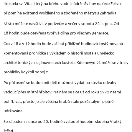
i kostela sv. Víta, který na břehu vodní nádrže Švihov na řece Želivce
připomíná existenci vysídleného a zbořeného městysu Zahrádka.
Místo můžete navštívit v podvečer a večer v sobotu 22. srpna. Od
18 hodin bude otevřena tvořivá dílna pro všechny generace.
Cca v 18 a v 19 hodin bude začínat přibližně hodinová kostýmovaná
komentovaná prohlídka s výkladem o historii místa a umělecko-
architektonických zajímavostech kostela. Kdo nevydrží, může se z trasy
prohlídky kdykoli odpojit.
Po půl osmé se budou mít děti možnost vydat na stezku odvahy
vedoucí přes místní hřbitov. Na něm se sice už od roku 1972 nesmí
pohřbívat, přesto je ale většina hrobů stále pozůstalými pietně
udržována.
Se západem slunce po 20. hodině vystoupí hudební skupina Vratký
štěstí.