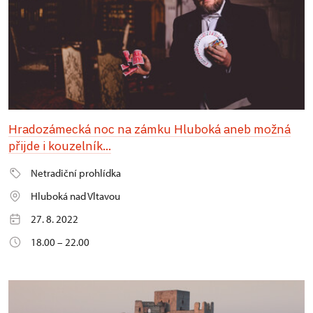
Hradozámecká noc na zámku Hluboká aneb možná
přijde i kouzelník...
Netradiční prohlídka
Hluboká nad Vltavou
27. 8. 2022
18.00 – 22.00