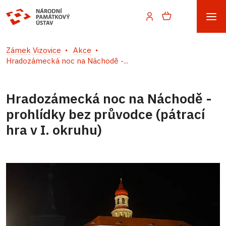
Zámek Vizovice
Akce
Hradozámecká noc na Náchodě -...
Hradozámecká noc na Náchodě -
prohlídky bez průvodce (pátrací
hra v I. okruhu)