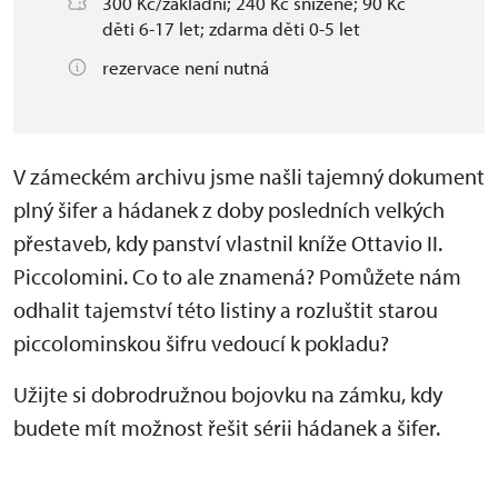
300 Kč/základní; 240 Kč snížené; 90 Kč
děti 6-17 let; zdarma děti 0-5 let
rezervace není nutná
V zámeckém archivu jsme našli tajemný dokument
plný šifer a hádanek z doby posledních velkých
přestaveb, kdy panství vlastnil kníže Ottavio II.
Piccolomini. Co to ale znamená? Pomůžete nám
odhalit tajemství této listiny a rozluštit starou
piccolominskou šifru vedoucí k pokladu?
Užijte si dobrodružnou bojovku na zámku, kdy
budete mít možnost řešit sérii hádanek a šifer.