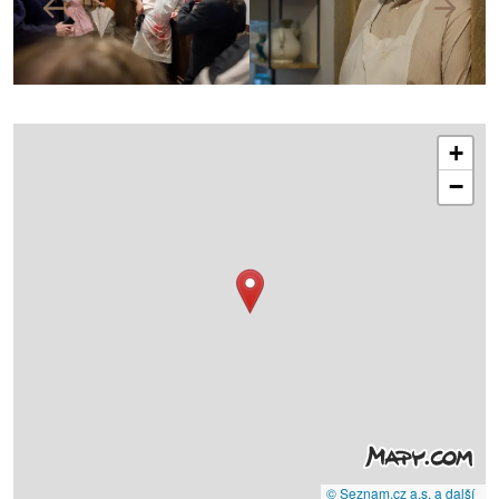
+
−
© Seznam.cz a.s. a další