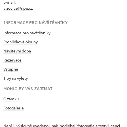
E-mail:
vizovice@npu.cz
INFORMACE PRO NÁVŠTĚVNÍKY
Informace pro návštěvníky
Prohlídkové okruhy
Návštěvní doba
Rezervace
Vstupné
Tipy na výlety
MOHLO BY VÁS ZAJÍMAT
O zámku
Fotogalerie
Není-li výslovně uvedeno jinak, podléhají fotografie a texty
licenci