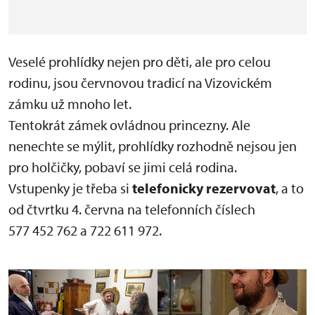
Veselé prohlídky nejen pro děti, ale pro celou
rodinu, jsou červnovou tradicí na Vizovickém
zámku už mnoho let.
Tentokrát zámek ovládnou princezny. Ale
nenechte se mýlit, prohlídky rozhodně nejsou jen
pro holčičky, pobaví se jimi celá rodina.
Vstupenky je třeba si
telefonicky rezervovat
, a to
od čtvrtku 4. června na telefonních číslech
577 452 762 a 722 611 972.