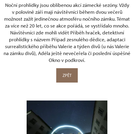
Noční prohlídky jsou oblíbenou akcí zámecké sezóny. Vždy
v polovině září mají návštěvníci během dvou večerů
možnost zažít jedinečnou atmosféru nočního zámku. Témat
za více než 20 let, co se akce pořádá, se vystřídalo mnoho.
Návštěvníci zde mohli vidět Příběh hraček, detektivní
prohlídky s názvem Případ zesnulého dědice, adaptaci
surrealistického příběhu Valerie a týden divů (u nás Valerie
na zámku divů), Adéla ještě nevečeřela či poslední úspěšné
Okno v podkroví.
ZPĚT