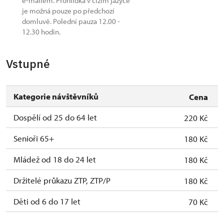
e-mailem. Prohlídka v cizím jazyce
je možná pouze po předchozí
domluvě. Polední pauza 12.00 -
12.30 hodin.
Vstupné
Kategorie návštěvníků
Cena
Dospělí od 25 do 64 let
220 Kč
Senioři 65+
180 Kč
Mládež od 18 do 24 let
180 Kč
Držitelé průkazu ZTP, ZTP/P
180 Kč
Děti od 6 do 17 let
70 Kč
Děti do 5 let
zdarma