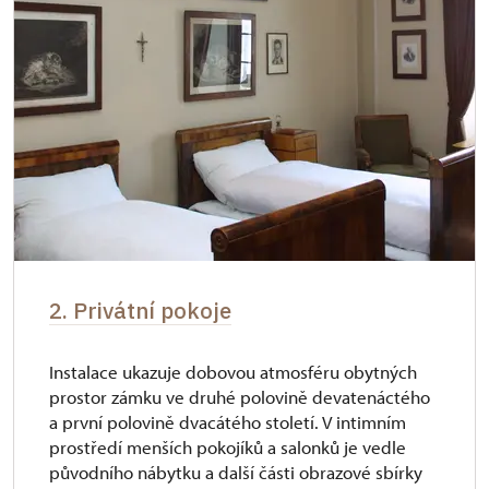
* Platí pouze pro jednu osobu (držitele
průkazu)
2. Privátní pokoje
Instalace ukazuje dobovou atmosféru obytných
prostor zámku ve druhé polovině devatenáctého
a první polovině dvacátého století. V intimním
prostředí menších pokojíků a salonků je vedle
původního nábytku a další části obrazové sbírky