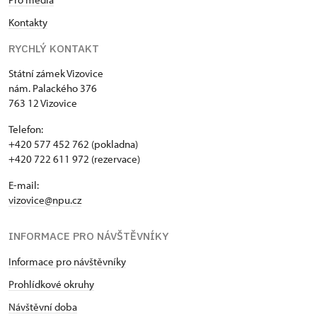
školství a kultury při Magistrátu města Zlína. Od 1.
Kontakty
11. 1996 je kastelánkou Státního zámku Vizovice.
RYCHLÝ KONTAKT
Státní zámek Vizovice
nám. Palackého 376
763 12 Vizovice
Telefon:
+420 577 452 762 (pokladna)
+420 722 611 972 (rezervace)
E-mail:
vizovice@npu.cz
INFORMACE PRO NÁVŠTĚVNÍKY
Informace pro návštěvníky
Prohlídkové okruhy
Návštěvní doba