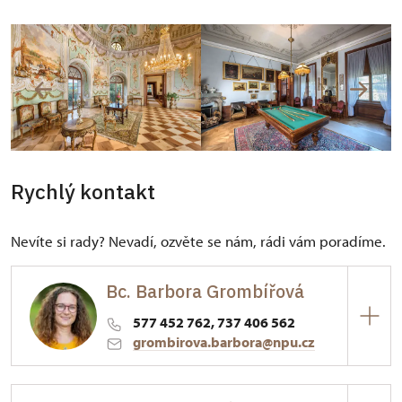
Rychlý kontakt
Nevíte si rady? Nevadí, ozvěte se nám, rádi vám poradíme.
Bc. Barbora Grombířová
577 452 762, 737 406 562
grombirova.barbora@npu.cz
ÚPS v Kroměříži