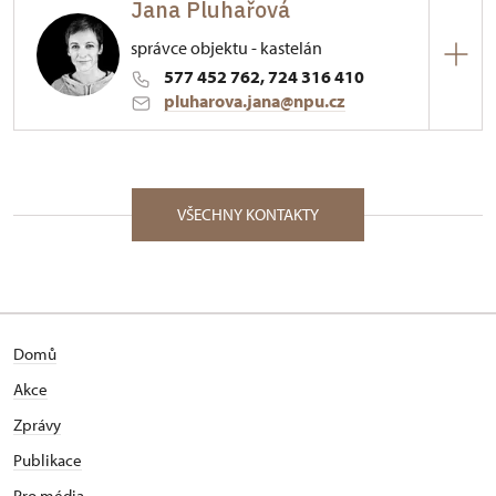
Jana Pluhařová
Palackého nám. 376/, Vizovice 76312
správce objektu - kastelán
577 452 762, 724 316 410
pluharova.jana@npu.cz
ÚPS v Kroměříži
Palackého nám. 376/, Vizovice 76312
VŠECHNY KONTAKTY
Absolventka Gymnázia ve Zlíně, zaměření
stavebnictví. Profesní odbornost získala
absolvováním dvouletého odborného studia
památkové péče při NPÚ. Absolventka The
Attingham Summer School (2011) ve Velké Británii.
Domů
Po absolvování gymnázia pracovala dva roky v
projekční kanceláři Pozemních staveb ve Zlíně, po
Akce
té na pozici výchovného a kulturního pracovníka
Zprávy
Středního odborného učiliště služeb ve Vizovicích. V
letech 1994 – 1996 působila jako redaktorka
Publikace
městského informačního magazínu na odboru
Pro média