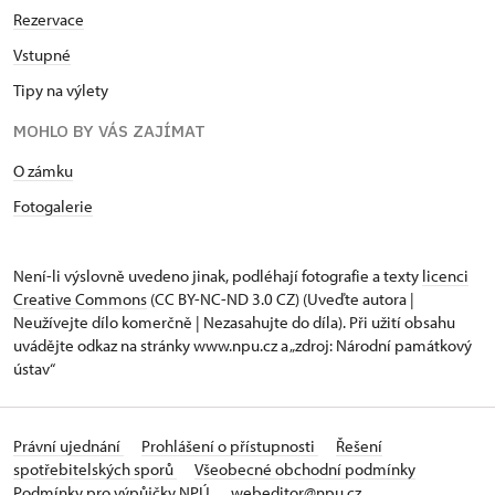
Rezervace
Vstupné
Tipy na výlety
MOHLO BY VÁS ZAJÍMAT
O zámku
Fotogalerie
Není-li výslovně uvedeno jinak, podléhají fotografie a texty
licenci
Creative Commons
(CC BY-NC-ND 3.0 CZ) (Uveďte autora |
Neužívejte dílo komerčně | Nezasahujte do díla). Při užití obsahu
uvádějte odkaz na stránky www.npu.cz a „zdroj: Národní památkový
ústav“
Právní ujednání
Prohlášení o přístupnosti
Řešení
spotřebitelských sporů
Všeobecné obchodní podmínky
Podmínky pro výpůjčky NPÚ
webeditor@npu.cz