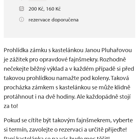
200 Kč, 160 Kč
rezervace doporučena
Prohlídka zámku s kastelánkou Janou Pluhařovou
je zážitek pro opravdové fajnšmekry. Rozhodně
nečekejte běžný výklad a v každém případě si před
takovou prohlídkou namažte pod koleny. Taková
procházka zámkem s kastelánkou se může klidně
protáhnout i na dvě hodiny. Ale každopádně stojí
za to!
Pokud se cítíte být takovým fajnšmekrem, vyberte
si termín, zavolejte o rezervaci a určitě přijeďte!
Paní kastelánka se na vás bude moc těšit!