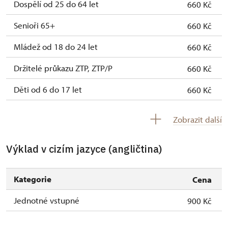
Dospělí od 25 do 64 let
660 Kč
Senioři 65+
660 Kč
Mládež od 18 do 24 let
660 Kč
Držitelé průkazu ZTP, ZTP/P
660 Kč
Děti od 6 do 17 let
660 Kč
Děti do 5 let
660 Kč
Zobrazit další
Průvodce držitele průkazu ZTP/P
zdarma
Výklad v cizím jazyce (angličtina)
Pedagogický dozor (pro školní skupiny 1
zdarma
osoba na 15 dětí)
Kategorie
Cena
Průvodce organizované skupiny (1 osoba
zdarma
pro celou skupinu min. 15 osob)
Jednotné vstupné
900 Kč
Karta zaměstnance s QR kódem MK ČR *
neposkytuje se