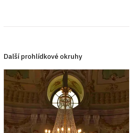
Průkaz ICOMOS *
neposkytuje se
Celoroční volné vstupenky vydané NPÚ
zdarma
Jednorázové vstupenky vydané NPÚ
zdarma
Průkaz zaměstnance NPÚ (+ až 3 rodinní
zdarma
příslušníci)
Další prohlídkové okruhy
Průkaz Náš člověk *
zdarma
* Platí pouze pro jednu osobu (držitele
průkazu)