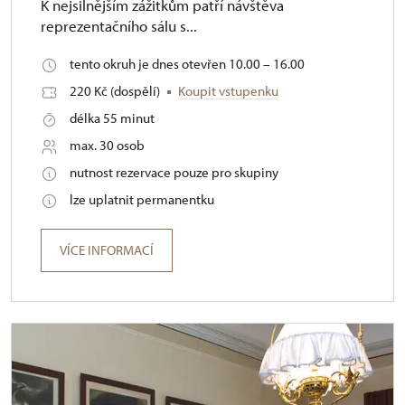
K nejsilnějším zážitkům patří návštěva
reprezentačního sálu s...
tento okruh je dnes otevřen 10.00 – 16.00
220 Kč (dospělí)
Koupit vstupenku
délka 55 minut
max. 30 osob
nutnost rezervace pouze pro skupiny
lze uplatnit permanentku
VÍCE INFORMACÍ