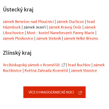
Ústecký kraj
zámek Benešov nad Ploučnicí
|
zámek Duchcov
|
hrad
Házmburk
| zámek Jezeří |
zámek Krásný Dvůr
|
zámek
Libochovice
|
Most - kostel Nanebevzetí Panny Marie
|
zámek Ploskovice
|
zámek Stekník
|
zámek Velké Březno
Zlínský kraj
Arcibiskupský zámek v Kroměříži
|
hrad Buchlov
|
zámek
Buchlovice
|
Květná Zahrada Kroměříž
|
zámek Vizovice
VÍCE O HRADOZÁMECKÉ NOCI