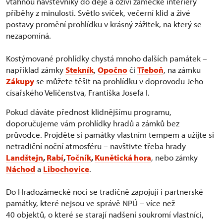
vtáhnou návštěvníky do děje a oživí zámecké interiéry
příběhy z minulosti. Světlo svíček, večerní klid a živé
postavy promění prohlídku v krásný zážitek, na který se
nezapomíná.
Kostýmované prohlídky chystá mnoho dalších památek –
například zámky
Stekník
,
Opočno
či
Třeboň
, na zámku
Zákupy
se můžete těšit na prohlídku v doprovodu Jeho
císařského Veličenstva, Františka Josefa I.
Pokud dáváte přednost klidnějšímu programu,
doporučujeme vám prohlídky hradů a zámků bez
průvodce. Projděte si památky vlastním tempem a užijte si
netradiční noční atmosféru – navštivte třeba hrady
Landštejn
,
Rabí
,
Točník
,
Kunětická hora
, nebo zámky
Náchod
a
Libochovice
.
Do Hradozámecké noci se tradičně zapojují i partnerské
památky, které nejsou ve správě NPÚ – více než
40 objektů, o které se starají nadšení soukromí vlastníci,