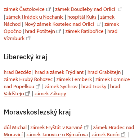
zámek Častolovice
|
zámek Doudleby nad Orlicí
|
zámek Hrádek u Nechanic
|
hospitál Kuks
|
zámek
Náchod
|
Nový zámek Kostelec nad Orlicí
|
zámek
Opočno
|
hrad Potštejn
|
zámek Ratibořice
|
hrad
Vízmburk
Liberecký kraj
hrad Bezděz
|
hrad a zámek Frýdlant
|
hrad Grabštejn
|
zámek Hrubý Rohozec
|
zámek Lemberk
|
zámek Lomnice
nad Popelkou
|
zámek Sychrov
|
hrad Trosky
|
hrad
Valdštejn
|
zámek Zákupy
Moravskoslezský kraj
důl Michal
|
zámek Fryštát v Karviné
|
zámek Hradec nad
Moravicí
|
zámek Janovice u Rýmařova
|
zámek Kunín
|