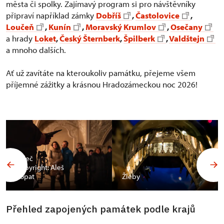
města či spolky. Zajímavý program si pro návštěvníky
připraví například zámky
Dobříš
,
Častolovice
,
Loučeň
,
Kunín
,
Moravský Krumlov
,
Osečany
a hrady
Loket
,
Český Šternberk
,
Špilberk
,
Valdštejn
a mnoho dalších.
Ať už zavítáte na kteroukoliv památku, přejeme všem
příjemné zážitky a krásnou Hradozámeckou noc 2026!
Valeč
Copyright: Aleš
Vopat
Žleby
Přehled zapojených památek podle krajů