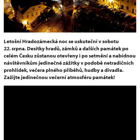
Letošní Hradozámecká noc se uskuteční v sobotu
22. srpna. Desítky hradů, zámků a dalších památek po
celém Česku zůstanou otevřeny i po setmění a nabídnou
návštěvníkům jedinečné zážitky v podobě netradičních
prohlídek, večera plného příběhů, hudby a divadla.
Zažijte jedinečnou večerní atmosféru památek!