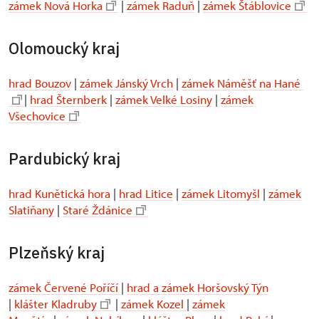
zámek Nová Horka
|
zámek Raduň
|
zámek Štáblovice
Olomoucký kraj
hrad Bouzov
|
zámek Jánský Vrch
|
zámek Náměšť na Hané
|
hrad Šternberk
|
zámek Velké Losiny
|
zámek
Všechovice
Pardubický kraj
hrad Kunětická hora
|
hrad Litice
|
zámek Litomyšl
|
zámek
Slatiňany
|
Staré Ždánice
Plzeňský kraj
zámek Červené Poříčí
|
hrad a zámek Horšovský Týn
|
klášter Kladruby
|
zámek Kozel
|
zámek