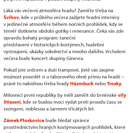
Láká vás večerní atmosféra hradu? Zamiřte třeba na
Švihov
, kde v průběhu večera zažijete hradní interiéry
v jedinečné atmosféře během nočních prohlídek, kdy se
téměř dotknete období gotiky i renesance. Čeká vás zde
opravdu bohatý program: taneční
představení v historických kostýmech, hudební
vystoupení, ukázky sokolnictví a mnoho dalšího. Vrcholem
večera bude koncert skupiny Ginevra.
Pokud jste srdcem a duší trampové, jistě vás zaujme
možnost posedět si u táborového ohně přímo na hradě –
právě to nabídnou třeba hrady
Házmburk
nebo
Trosky
.
Milovníci první republiky by měli zamířit do brněnské
vily
Stiassni
, kde se budou moci vydat proti proudu času se
swingem, noblesou a šarmem třicátých let.
Zámek Ploskovice
bude hledat správce
prostřednictvím hraných kostýmovaných prohlídek, které