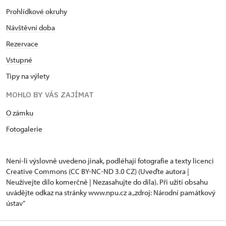
Prohlídkové okruhy
Návštěvní doba
Rezervace
Vstupné
Tipy na výlety
MOHLO BY VÁS ZAJÍMAT
O zámku
Fotogalerie
Není-li výslovně uvedeno jinak, podléhají fotografie a texty
licenci
Creative Commons
(CC BY-NC-ND 3.0 CZ) (Uveďte autora |
Neužívejte dílo komerčně | Nezasahujte do díla). Při užití obsahu
uvádějte odkaz na stránky www.npu.cz a „zdroj: Národní památkový
ústav“