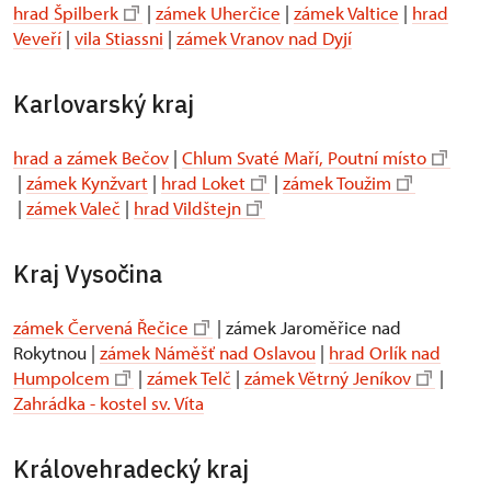
hrad Špilberk
|
zámek Uherčice
|
zámek Valtice
|
hrad
Veveří
|
vila Stiassni
|
zámek Vranov nad Dyjí
Karlovarský kraj
hrad a zámek Bečov
|
Chlum Svaté Maří, Poutní místo
|
zámek Kynžvart
|
hrad Loket
|
zámek Toužim
|
zámek Valeč
|
hrad Vildštejn
Kraj Vysočina
zámek Červená Řečice
| zámek Jaroměřice nad
Rokytnou |
zámek Náměšť nad Oslavou
|
hrad Orlík nad
Humpolcem
|
zámek Telč
|
zámek Větrný Jeníkov
|
Zahrádka - kostel sv. Víta
Královehradecký kraj