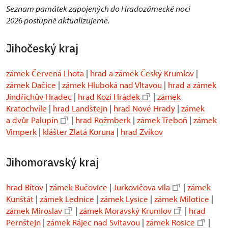
Seznam památek zapojených do Hradozámecké noci
2026 postupně aktualizujeme.
Jihočeský kraj
zámek Červená Lhota
|
hrad a zámek Český Krumlov
|
zámek Dačice
|
zámek Hluboká nad Vltavou
|
hrad a zámek
Jindřichův Hradec
|
hrad Kozí Hrádek
|
zámek
Kratochvíle
|
hrad Landštejn
|
hrad Nové Hrady
|
zámek
a dvůr Palupín
|
hrad Rožmberk
|
zámek Třeboň
|
zámek
Vimperk
|
klášter Zlatá Koruna
|
hrad Zvíkov
Jihomoravský kraj
hrad Bítov
|
zámek Bučovice
|
Jurkovičova vila
|
zámek
Kunštát
|
zámek Lednice
|
zámek Lysice
|
zámek Milotice
|
zámek Miroslav
|
zámek Moravský Krumlov
|
hrad
Pernštejn
|
zámek Rájec nad Svitavou
|
zámek Rosice
|