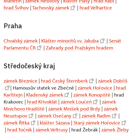
Manětín
|
zámek Nebílovy
|
klášter Plasy
|
hrad Rabí
|
hrad Švihov
|
Tachovský zámek
|
hrad Velhartice
Praha
Chvalský zámek
|
Klášter minoritů sv. Jakuba
|
Senát
Parlamentu ČR
|
Zahrady pod Pražským hradem
Středočeský kraj
zámek Březnice
|
hrad Český Šternberk
|
zámek Dobříš
| Hamousův statek ve Zbečně |
zámek Hořovice
|
hrad
Karlštejn
|
Kladenský zámek
|
zámek Konopiště
| hrad
Krakovec |
hrad Křivoklát
|
zámek Loučeň
|
zámek
Mnichovo Hradiště
|
zámek Mníšek pod Brdy
|
zámek
Neustupov
|
zámek Osečany
|
zámek Radim
|
zámek Řitka
|
klášter Sázava
|
Starý zámek Hořovice
|
hrad Točník
|
zámek Veltrusy
| hrad Žebrák |
zámek Žleby