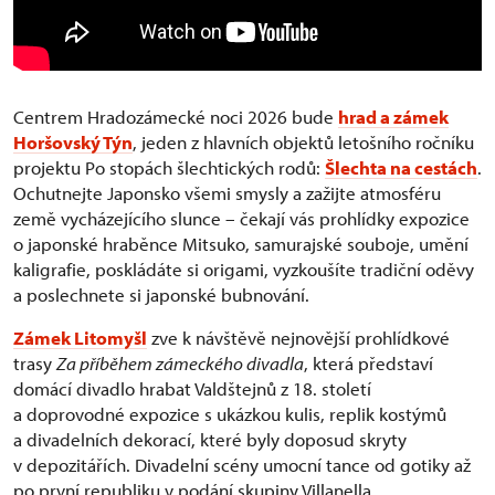
Centrem Hradozámecké noci 2026 bude
hrad a zámek
Horšovský Týn
, jeden z hlavních objektů letošního ročníku
projektu Po stopách šlechtických rodů:
Šlechta na cestách
.
Ochutnejte Japonsko všemi smysly a zažijte atmosféru
země vycházejícího slunce – čekají vás prohlídky expozice
o japonské hraběnce Mitsuko, samurajské souboje, umění
kaligrafie, poskládáte si origami, vyzkoušíte tradiční oděvy
a poslechnete si japonské bubnování.
Zámek Litomyšl
zve k návštěvě nejnovější prohlídkové
trasy
Za příběhem zámeckého divadla
, která představí
domácí divadlo hrabat Valdštejnů z 18. století
a doprovodné expozice s ukázkou kulis, replik kostýmů
a divadelních dekorací, které byly doposud skryty
v depozitářích. Divadelní scény umocní tance od gotiky až
po první republiku v podání skupiny Villanella.